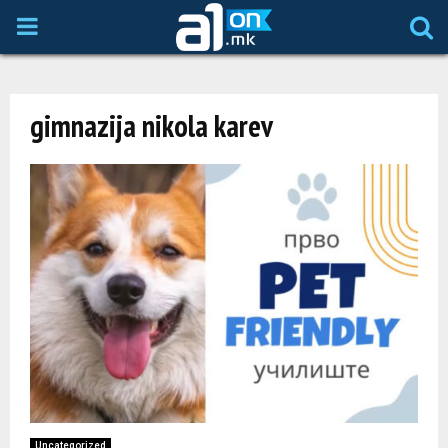
P
R
gimnazija nikola karev
I
M
A
R
Y
M
Uncategorized