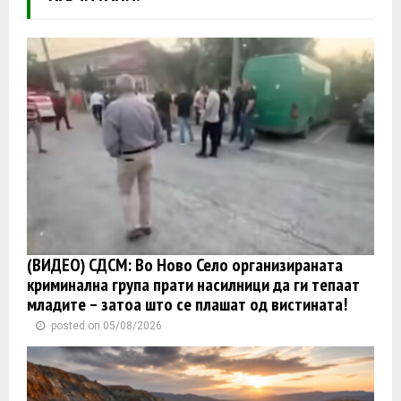
(ВИДЕО) СДСМ: Во Ново Село организираната
криминална група прати насилници да ги тепаат
младите – затоа што се плашат од вистината!
posted on 05/08/2026