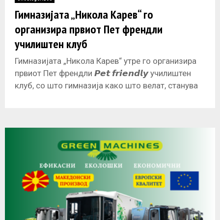
E
Гимназијата „Никола Карев“ го
организира првиот Пет френдли
N
училиштен клуб
U
Гимназијата „Никола Карев“ утре го организира
првиот Пет френдли 𝙋𝙚𝙩 𝙛𝙧𝙞𝙚𝙣𝙙𝙡𝙮 училиштен
клуб, со што гимназија како што велат, станува
прво пет френдли училиште во