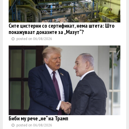
Сите цистерни со сертификат, нема штета: Што
покажуваат доказите за „Мазут“?
posted on 06/08/2026
Биби му рече „не“ на Трамп
posted on 06/08/2026