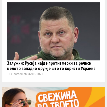
Залужни: Русија најде противмерки за речиси
целото западно оружје што го користи Украина
posted on 06/08/2026