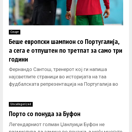
Спорт
Беше европски шампион со Португалија,
а сега е отпуштен по третпат за само три
години
Фернандо Сантош, тренерот кој ги напиша
најсветлите страници во историјата на таа
фудбалската репрезентација на Португалија во
последните години поминува низ низа неуспеси.
По речиси
Uncategorized
Порто со понуда за Буфон
Легендарниот голман Џанлуиџи Буфон не
размислува да замине во пензија, а меѓу многуте