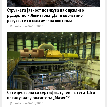
Стручната јавност повикува на одржливо
рударство – Лепиткова: Да ги користиме
ресурсите со максимална контрола
posted on 06/08/2026
Сите цистерни со сертификат, нема штета: Што
покажуваат доказите за „Мазут“?
posted on 06/08/2026