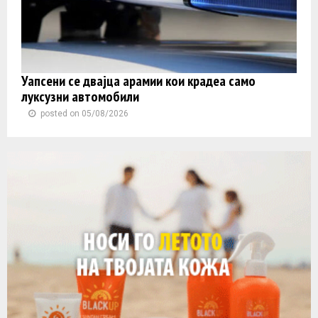
Уапсени се двајца арамии кои крадеа само
луксузни автомобили
posted on 05/08/2026