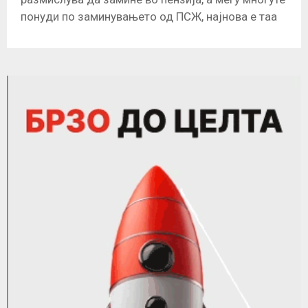
понуди по заминувањето од ПСЖ, најнова е таа
на португалскиот Порто. Менаџерот