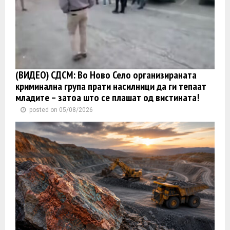
(ВИДЕО) СДСМ: Во Ново Село организираната
криминална група прати насилници да ги тепаат
младите – затоа што се плашат од вистината!
posted on 05/08/2026