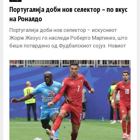
E
Португалија доби нов селектор – по вкус
на Роналдо
N
Португалија доби нов селектор – искусниот
U
Жорж Жезус го наследи Роберто Мартинез, што
беше потврдено од Фудбалскиот сојуз. Новиот
селектор веднаш беше прашан за статусот