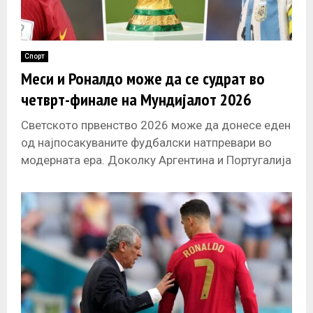
Спорт
Меси и Роналдо можe да се судрат во
четврт-финале на Мундијалот 2026
Светското првенство 2026 може да донесе еден
од најпосакуваните фудбалски натпревари во
модерната ера. Доколку Аргентина и Португалија
ги освојат своите групи, Лионел Меси и