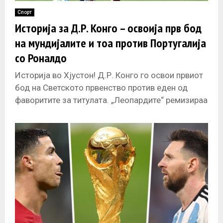
Спорт
Историја за Д.Р. Конго – освоија прв бод
на мундијалите и тоа против Португалија
со Роналдо
Историја во Хјустон! Д.Р. Конго го освои првиот
бод на Светското првенство против еден од
фаворитите за титулата. „Леопардите“ ремизираа
1:1 (1:1) со Португалија во