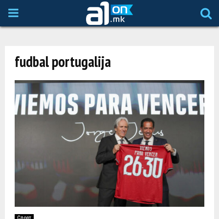
P
R
fudbal portugalija
I
M
A
R
Y
M
Спорт