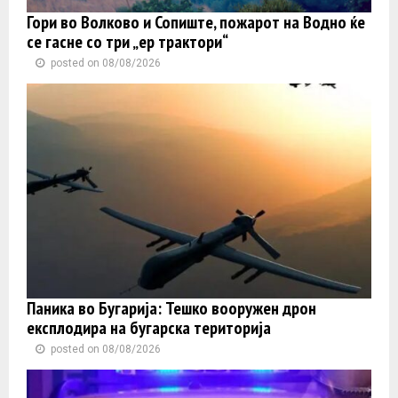
Гори во Волково и Сопиште, пожарот на Водно ќе
се гасне со три „ер трактори“
posted on 08/08/2026
Паника во Бугарија: Тешко вооружен дрон
експлодира на бугарска територија
posted on 08/08/2026