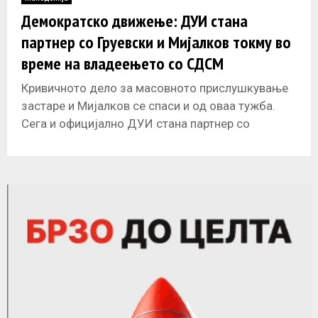
E
Демократско движење: ДУИ стана
партнер со Груевски и Мијалков токму во
N
време на владеењето со СДСМ
U
Кривичното дело за масовното прислушкување
застаре и Мијалков се спаси и од оваа тужба.
Сега и официјално ДУИ стана партнер со
Груевски и Мијалков токму