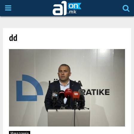
P
R
dd
I
M
A
R
Y
M
Македонија