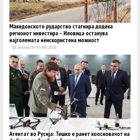
Македонското рударство стагнира додека
регионот инвестира – Иловица останува
најголемата неискористена можност
posted on 07/08/2026
Атентат во Русија: Тешко е ранет коосновачот на