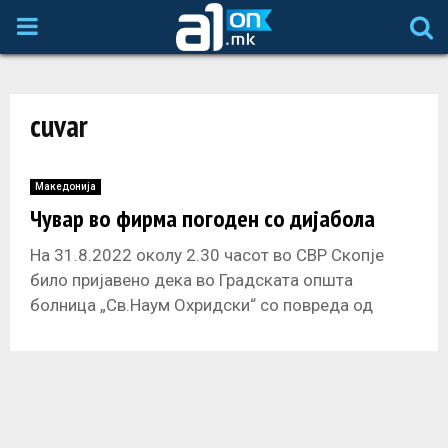
P
R
cuvar
I
M
Македонија
Чувар во фирма погоден со дијабола
A
На 31.8.2022 околу 2.30 часот во СВР Скопје
било пријавено дека во Градската општа
R
болница „Св.Наум Охридски“ со повреда од
дијабола бил донесен В.Р.(63) од
Y
M