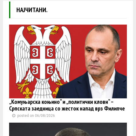
НАЈЧИТАНИ.
„Комуњарска коњино“ и „политички кловн“ –
Српската заедница со жесток напад врз Филипче
posted on 06/08/2026