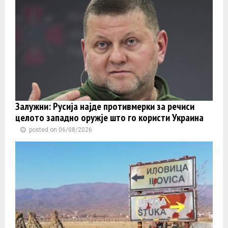
Залужни: Русија најде противмерки за речиси
целото западно оружје што го користи Украина
posted on 06/08/2026