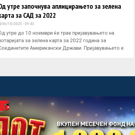
Од утре започнува аплицирањето за зелена
карта за САД за 2022
06/10/2020 - 09:43
Од утре до 10 ноември ќе трае пријавувањето на
лотаријата за зелена карта за 2022 година за
Соединетите Американски Држави. Пријавувањето е
преку официјалната веб
acebook
Twitter
Instagram
Youtube
Импресум
Контакт
Маркетинг
Услови за користење