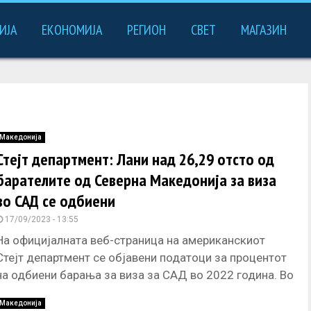
ИЈА
ЕКОНОМИЈА
РЕГИОН
СВЕТ
МАГАЗИН
Македонија
Стејт департмент: Лани над 26,29 отсто од
барателите од Северна Македонија за виза
во САД се одбиени
17/09/2023 - 13:55
На официјалната веб-страница на американскиот
Стејт департмент се објавени податоци за процентот
на одбиени барања за виза за САД во 2022 година. Во
објавената статистиката
Македонија