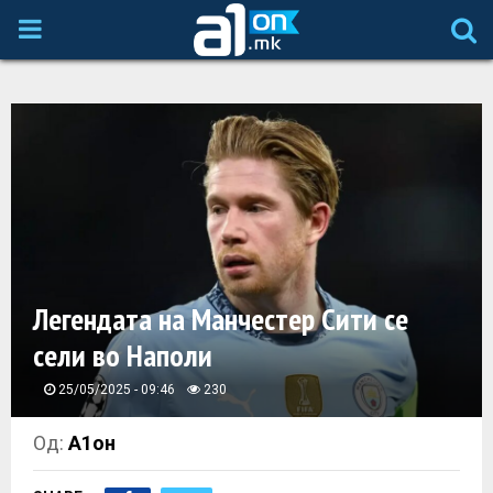
P
R
I
M
A
Легендата на Манчестер Сити се
R
сели во Наполи
Y
25/05/2025 - 09:46
230
M
Од:
А1он