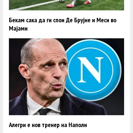
Бекам сака да ги спои Де Брујне и Меси во
Мајами
Алегри e нов тренер на Наполи