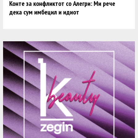
Конте за конфликтот со Алегри: Ми рече
дека сум имбецил и идиот