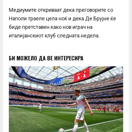
Медиумите откриваат дека преговорите со
Наполи траеле цела ноќ и дека Де Брујне ќе
биде претставен како нов играч на
италијанскиот клуб следната недела.
БИ МОЖЕЛО ДА ВЕ ИНТЕРЕСИРА