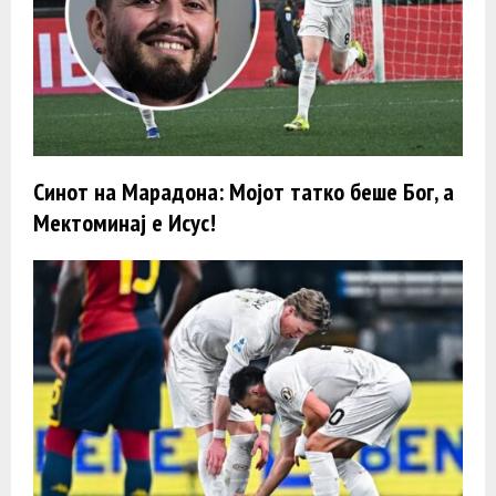
Синот на Марадона: Мојот татко беше Бог, а
Мектоминај е Исус!