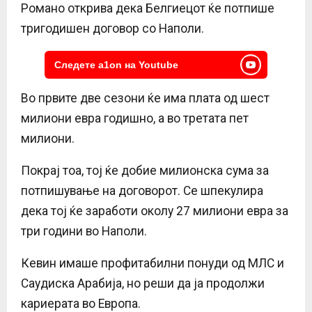
Романо открива дека Белгиецот ќе потпише
тригодишен договор со Наполи.
Следете a1on на Youtube
Во првите две сезони ќе има плата од шест
милиони евра годишно, а во третата пет
милиони.
Покрај тоа, тој ќе добие милионска сума за
потпишување на договорот. Се шпекулира
дека тој ќе заработи околу 27 милиони евра за
три години во Наполи.
Кевин имаше профитабилни понуди од МЛС и
Саудиска Арабија, но реши да ја продолжи
кариерата во Европа.