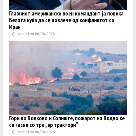
Главниот американски воен командант ја повика
Белата куќа да се повлече од конфликтот со
Иран
posted on 08/08/2026
Гори во Волково и Сопиште, пожарот на Водно ќе
се гасне со три „ер трактори“
posted on 08/08/2026