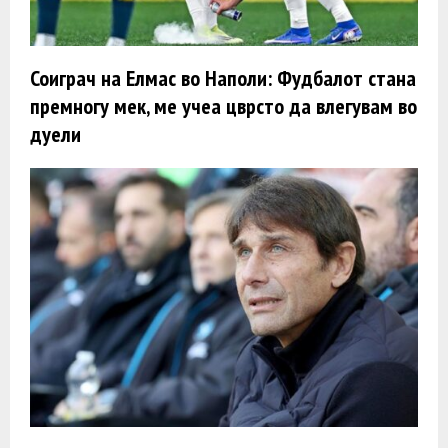
Соиграч на Елмас во Наполи: Фудбалот стана
премногу мек, ме учеа цврсто да влегувам во
дуели