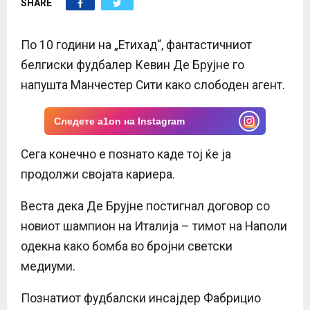
SHARE
E
N
По 10 години на „Етихад“, фантастичниот
белгиски фудбалер Кевин Де Брујне го
U
напушта Манчестер Сити како слободен агент.
Следете a1on на Instagram
Сега конечно е познато каде тој ќе ја
продолжи својата кариера.
Веста дека Де Брујне постигнал договор со
новиот шампион на Италија – тимот на Наполи
одекна како бомба во бројни светски
медиуми.
Познатиот фудбалски инсајдер Фабрицио