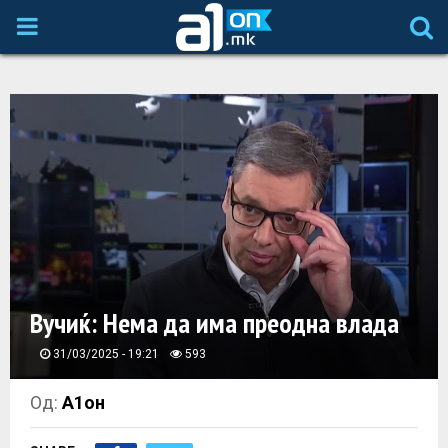
P
R
I
M
A
R
Вучиќ: Нема да има преодна влада
Y
31/03/2025 - 19:21
593
M
Од:
А1он