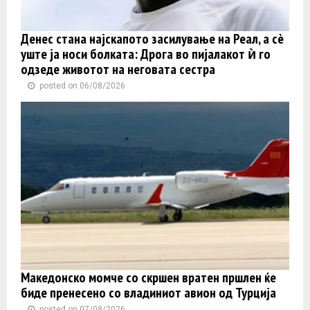
Денес стана најскапото засилување на Реал, а сè
уште ја носи болката: Дрога во пијалакот ѝ го
одзеде животот на неговата сестра
posted on 06/08/2026
Македонско момче со скршен вратен пршлен ќе
биде пренесено со владиниот авион од Турција
posted on 07/08/2026