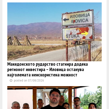
Македонското рударство стагнира додека
регионот инвестира – Иловица останува
најголемата неискористена можност
posted on 07/08/2026