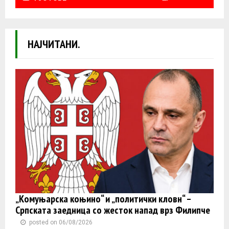
НАЈЧИТАНИ.
„Комуњарска коњино“ и „политички кловн“ –
Српската заедница со жесток напад врз Филипче
posted on 06/08/2026