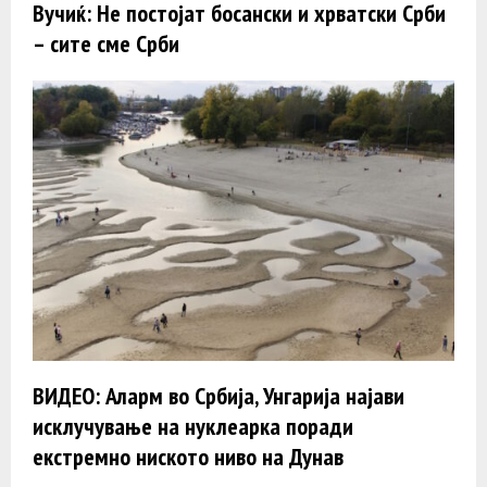
Вучиќ: Не постојат босански и хрватски Срби
– сите сме Срби
ВИДЕО: Аларм во Србија, Унгарија најави
исклучување на нуклеарка поради
екстремно ниското ниво на Дунав