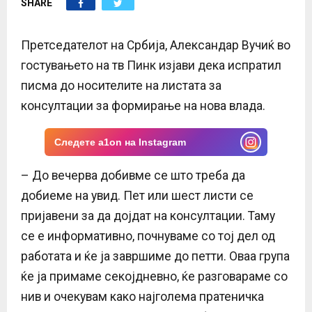
SHARE
E
N
Претседателот на Србија, Александар Вучиќ во
гостувањето на тв Пинк изјави дека испратил
U
писма до носителите на листата за
консултации за формирање на нова влада.
Следете a1on на Instagram
– До вечерва добивме се што треба да
добиеме на увид. Пет или шест листи се
пријавени за да дојдат на консултации. Таму
се е информативно, почнуваме со тој дел од
работата и ќе ја завршиме до петти. Оваа група
ќе ја примаме секојдневно, ќе разговараме со
нив и очекувам како најголема пратеничка