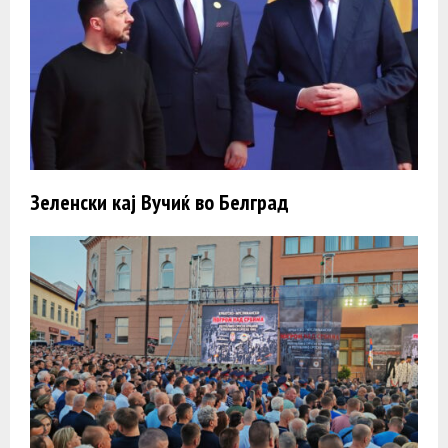
Зеленски кај Вучиќ во Белград