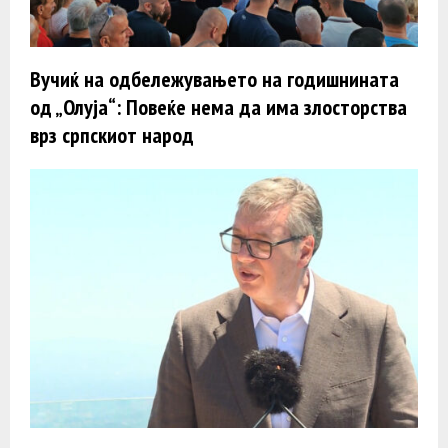
Вучиќ на одбележувањето на годишнината
од „Олуја“: Повеќе нема да има злосторства
врз српскиот народ