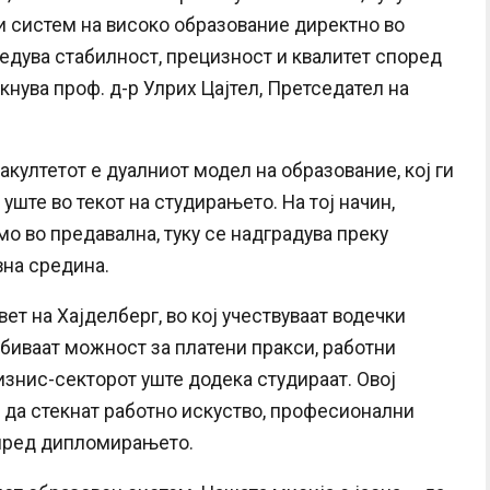
 систем на високо образование директно во
бедува стабилност, прецизност и квалитет според
кнува проф. д-р Улрих Цајтел, Претседател на
култетот е дуалниот модел на образование, кој ги
уште во текот на студирањето. На тој начин,
о во предавална, туку се надградува преку
вна средина.
т на Хајделберг, во кој учествуваат водечки
обиваат можност за платени пракси, работни
изнис-секторот уште додека студираат. Овој
 да стекнат работно искуство, професионални
 пред дипломирањето.