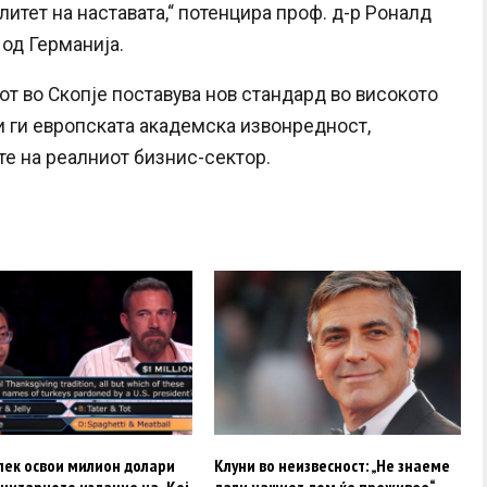
итет на наставата,“ потенцира проф. д-р Роналд
 од Германија.
от во Скопје поставува нов стандард во високото
ќи ги европската академска извонредност,
е на реалниот бизнис-сектор.
лек освои милион долари
Клуни во неизвесност: „Не знаеме