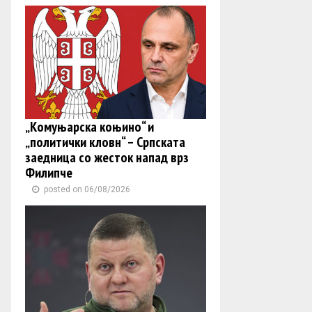
„Комуњарска коњино“ и
„политички кловн“ – Српската
заедница со жесток напад врз
Филипче
posted on 06/08/2026