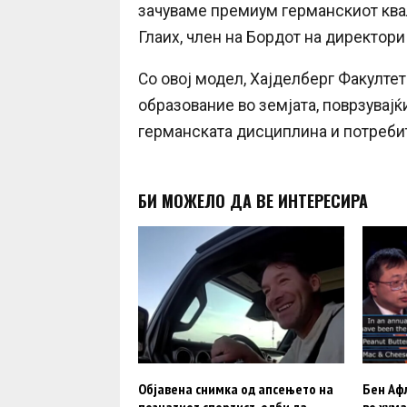
зачуваме премиум германскиот квал
Глаих, член на Бордот на директори
Со овој модел, Хајделберг Факултет
образование во земјата, поврзувај
германската дисциплина и потребит
БИ МОЖЕЛО ДА ВЕ ИНТЕРЕСИРА
Објавена снимка од апсењето на
Бен Аф