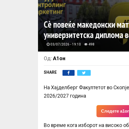
Сè повеќе македонски мат
универзитетска диплома в
03/07/2026 - 19:10
498
Од:
А1он
SHARE
На Хајделберг Факултетот во Скопј
2026/2027 година
Следете a1on
Во време кога изборот на високо о