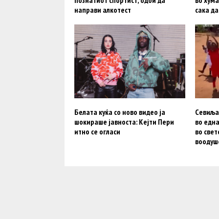
познатиот спортист, одби да
во хума
направи алкотест
сака д
Белата куќа со ново видео ја
Севиља
шокираше јавноста: Кејти Пери
во едн
итно се огласи
во свет
воодуш