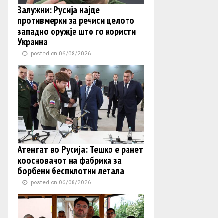
Залужни: Русија најде
противмерки за речиси целото
западно оружје што го користи
Украина
posted on 06/08/2026
Атентат во Русија: Тешко е ранет
коосновачот на фабрика за
борбени беспилотни летала
posted on 06/08/2026