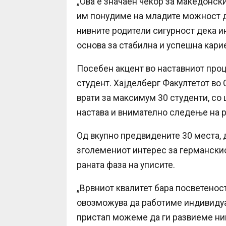
„Ова е значаен чекор за македонски
им понудиме на младите можност да
нивните родители сигурност дека и
основа за стабилна и успешна карие
Посебен акцент во наставниот проц
студент. Хајделберг Факултетот во
врати за максимум 30 студенти, со 
настава и внимателно следење на ра
Од вкупно предвидените 30 места, 
зголемениот интерес за германски
раната фаза на уписите.
„Врвниот квалитет бара посветенос
овозможува да работиме индивидуал
пристап можеме да ги развиеме ни