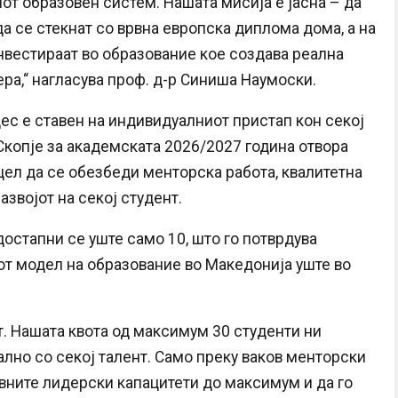
от образовен систем. Нашата мисија е јасна – да
 се стекнат со врвна европска диплома дома, а на
нвестираат во образование кое создава реална
ра,“ нагласува проф. д-р Синиша Наумоски.
ес е ставен на индивидуалниот пристап кон секој
 Скопје за академската 2026/2027 година отвора
цел да се обезбеди менторска работа, квалитетна
звојот на секој студент.
достапни се уште само 10, што го потврдува
от модел на образование во Македонија уште во
т. Нашата квота од максимум 30 студенти ни
но со секој талент. Само преку ваков менторски
вните лидерски капацитети до максимум и да го