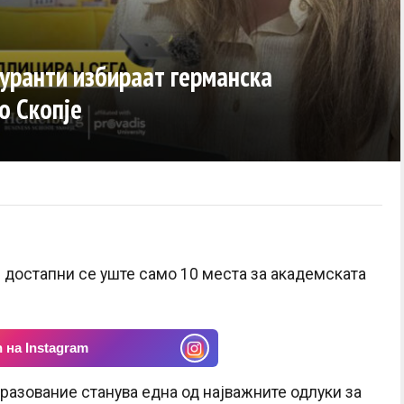
уранти избираат германска
о Скопје
е достапни се уште само 10 места за академската
 на Instagram
бразование станува една од најважните одлуки за