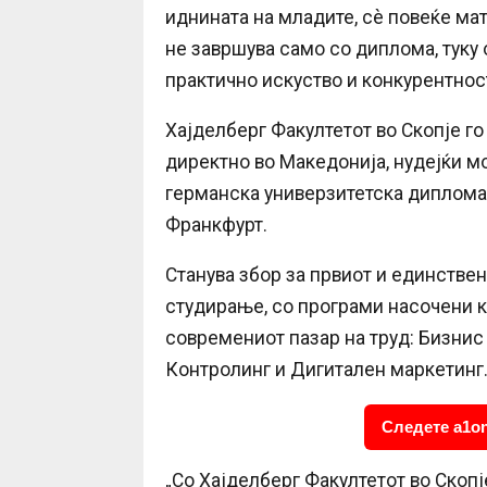
иднината на младите, сè повеќе мат
не завршува само со диплома, туку 
практично искуство и конкурентност
Хајделберг Факултетот во Скопје г
директно во Македонија, нудејќи м
германска универзитетска диплома,
Франкфурт.
Станува збор за првиот и единствен
студирање, со програми насочени к
современиот пазар на труд: Бизнис
Контролинг и Дигитален маркетинг
Следете a1on
„Со Хајделберг Факултетот во Скопј