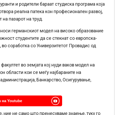
уранти и родители бараат студиска програма која
отвора реална патека кон професионален развој,
 на пазарот на труд.
о носи германскиот модел на високо образование
ожност студентите да се стекнат со европска-
 во соработка со Универзитетот Провадис од
 факултет во земјата кој нуди ваков модел на
он области кои се меѓу најбараните на
 администрација, Банкарство, Осигурување,
.
 на Youtube
е, ние не само што пренесуваме знаење, туку го