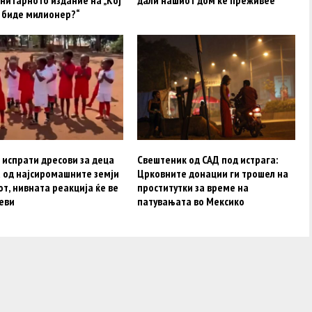
нитарното издание на „Кој
дали нашиот дом ќе преживее“
а биде милионер?“
 испрати дресови за деца
Свештеник од САД под истрага:
а од најсиромашните земји
Црковните донации ги трошел на
от, нивната реакција ќе ве
проститутки за време на
еви
патувањата во Мексико