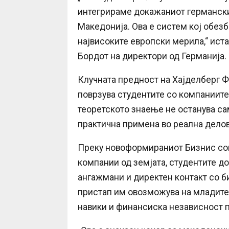
интегрираме докажаниот германски
Македонија. Ова е систем кој обез
највисоките европски мерила,“ иста
Бордот на директори од Германија.
Клучната предност на Хајделберг Фа
поврзува студентите со компаниите 
теоретското знаење не останува сам
практична примена во реална дело
Преку новоформираниот Бизнис сове
компании од земјата, студентите д
ангажмани и директен контакт со б
пристап им овозможува на младите
навики и финансиска независност