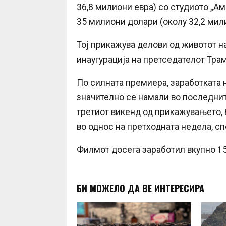
36,8 милиони евра) со студиото „А
35 милиони долари (околу 32,2 мил
Тој прикажува делови од животот н
инаугурација на претседателот Трам
По силната премиера, заработката 
значително се намали во последните
третиот викенд од прикажувањето, 
во однос на претходната недела, с
Филмот досега заработил вкупно 15
БИ МОЖЕЛО ДА ВЕ ИНТЕРЕСИРА