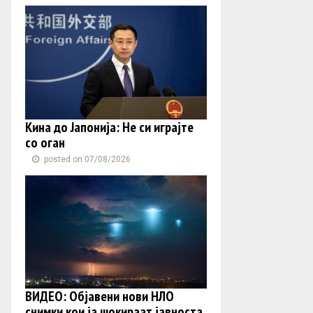
Кина до Јапонија: Не си играјте
со оган
posted on 07/08/2026
ВИДЕО: Објавени нови НЛО
снимки кои ја шокираат јавноста,