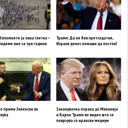
Запомнете ја оваа глетка –
Трамп: Да не бев претседател,
бидеме ние за три години
Израел денес немаше да постои!
о прими Зеленски во
Заканувачка порака до Меланија
 куќа
и Барон Трамп во видео што се
поврзува со ирански медиум