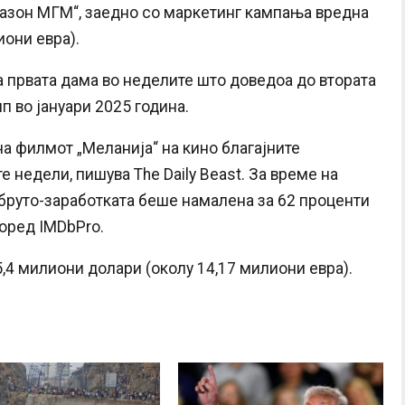
мазон МГМ“, заедно со маркетинг кампања вредна
иони евра).
а првата дама во неделите што доведоа до втората
п во јануари 2025 година.
на филмот „Меланија“ на кино благајните
 недели, пишува The Daily Beast. За време на
бруто-заработката беше намалена за 62 проценти
поред IMDbPro.
,4 милиони долари (околу 14,17 милиони евра).