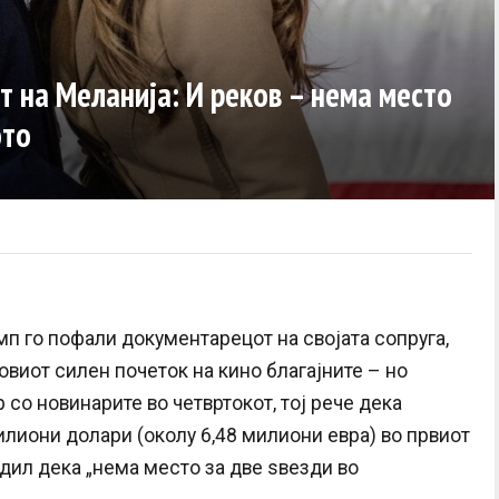
 на Меланија: И реков – нема место
ото
п го пофали документарецот на својата сопруга,
овиот силен почеток на кино благајните – но
со новинарите во четвртокот, тој рече дека
илиони долари (околу 6,48 милиони евра) во првиот
дил дека „нема место за две ѕвезди во