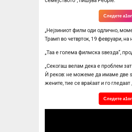
семејството“, пишува People.
Следете a1on
„Нејзиниот филм оди одлично, моме
Трамп во четврток, 19 февруари, на
„Таа е голема филмска ѕвезда“, про
„Секогаш велам дека е проблем зат
Ѝ реков: не можеме да имаме две ѕ
жените, тие се враќаат и го гледаат 
Следете a1on