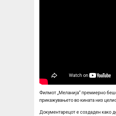
Филмот „Меланија“ премиерно беше 
прикажувањето во кината низ целиот
Документарецот е создаден како д