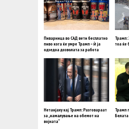
Пиварница во САД вети бесплатно
Трамп: 
пиво кога ќе умре Трамп – ѝ ја
тоа ќе 
одзедоа дозволата за работа
Нетанјаху кај Трамп: Разговараат
Трамп г
за „намалување на обемот на
Белата
војната“