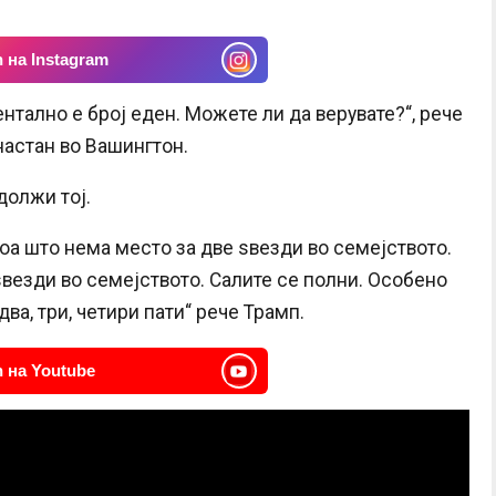
 на Instagram
нтално е број еден. Можете ли да верувате?“, рече
 настан во Вашингтон.
должи тој.
оа што нема место за две ѕвезди во семејството.
везди во семејството. Салите се полни. Особено
два, три, четири пати“ рече Трамп.
 на Youtube