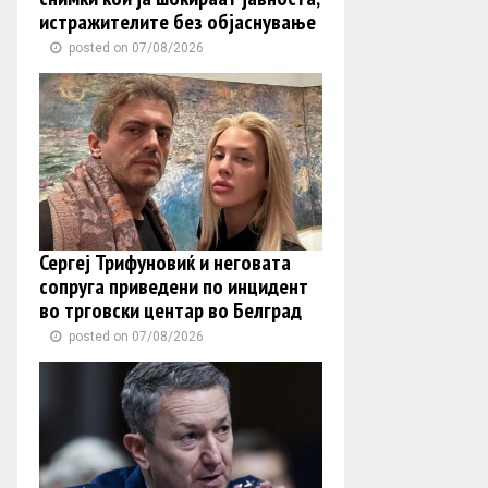
истражителите без објаснување
posted on 07/08/2026
Сергеј Трифуновиќ и неговата
сопруга приведени по инцидент
во трговски центар во Белград
posted on 07/08/2026