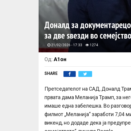
Доналд за документарецот
за две ѕвезди во семејств
21/02/2026 - 17:33
1274
Од:
А1он
SHARE
Претседателот на САД, Доналд Трам
првата дама Меланија Трамп, за нег
имаше една забелешка. Во разговор 
филмот „Меланија“ заработи 7,04 м
викенд, но додаде дека ја предупре