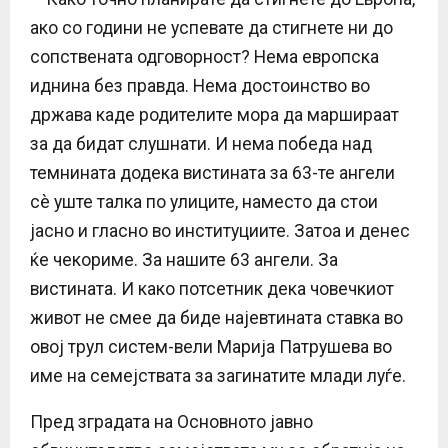
ако со години не успевате да стигнете ни до
сопствената одговорност? Нема европска
иднина без правда. Нема достоинство во
држава каде родителите мора да маршираат
за да бидат слушнати. И нема победа над
темнината додека вистината за 63-те ангели
сè уште талка по улиците, наместо да стои
јасно и гласно во институциите. Затоа и денес
ќе чекориме. За нашите 63 ангели. За
вистината. И како потсетник дека човечкиот
живот не смее да биде најевтината ставка во
овој трул систем-вели Марија Патрушева во
име на семејствата за загинатите млади луѓе.
Пред зградата на Основното јавно