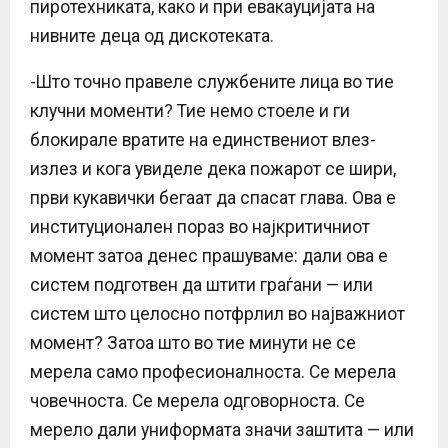
пиротехниката, како и при евакауцијата на
нивните деца од дискотеката.
-Што точно правеле службените лица во тие
клучни моменти? Тие немо стоеле и ги
блокирале вратите на единствениот влез-
излез и кога увиделе дека пожарот се шири,
први кукавички бегаат да спасат глава. Ова е
институционален пораз во најкритичниот
момент затоа денес прашуваме: дали ова е
систем подготвен да штити граѓани — или
систем што целосно потфрлил во најважниот
момент? Затоа што во тие минути не се
мерела само професионалноста. Се мерела
човечноста. Се мерела одговорноста. Се
мерело дали униформата значи заштита — или