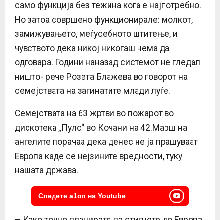
само функција без тежина кога е најпотребно.
Но затоа совршено функционирале: молкот,
замижувањето, меѓусебното штитење, и
чувството дека никој никогаш нема да
одговара. Години наназад системот не гледал
ништо- рече Розета Блажева во говорот на
семејствата на загинатите млади луѓе.
Семејствата на 63 жртви во пожарот во
дискотека „Пулс“ во Кочани на 42.Марш на
ангелите порачаа дека денес не ја прашуваат
Европа каде се нејзините вредности, туку
нашата држава.
Следете a1on на Youtube
– Како точно планирате да стигнете до Европа,