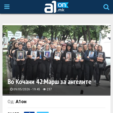
P
R
I
M
A
R
Во Кочани 42.Марш за ангелите
Y
09/05/2026 - 19:45
237
M
Од:
А1он