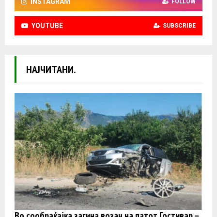
INSTAGRAM
FOLLOW
YOUTUBE
SUBSCRIBE
НАЈЧИТАНИ.
Во сообраќајка загина возач на патот Гостивар –