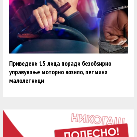
Приведени 15 лица поради безобѕирно
управување моторно возило, петмина
малолетници