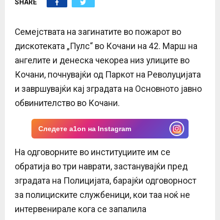
SHARE
E
N
Семејствата на загинатите во пожарот во
дискотеката „Пулс“ во Кочани на 42. Марш на
U
ангелите и денеска чекореа низ улиците во
Кочани, почнувајќи од Паркот на Револуцијата
и завршувајќи кај зградата на Основното јавно
обвинителство во Кочани.
Следете a1on на Instagram
На одговорните во институциите им се
обратија во три наврати, застанувајќи пред
зградата на Полицијата, барајќи одговорност
за полициските службеници, кои таа ноќ не
интервенирале кога се запалила