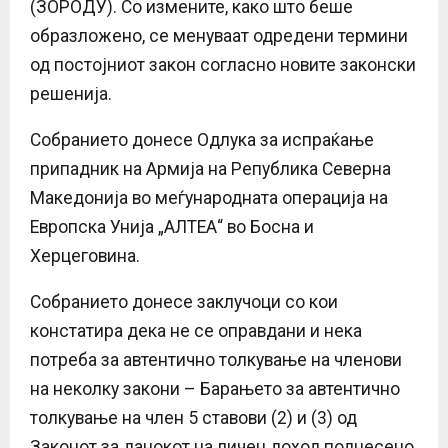
(ЗОРОДУ). Со измените, како што беше
образложено, се менуваат одредени термини
од постојниот закон согласно новите законски
решенија.
Собранието донесе Одлука за испраќање
припадник на Армија на Република Северна
Македонија во меѓународната операција на
Европска Унија „АЛТЕА“ во Босна и
Херцеговина.
Собранието донесе заклучоци со кои
констатира дека не се оправдани и нека
потреба за автентично толкување на членови
на неколку закони – Барањето за автентично
толкување на член 5 ставови (2) и (3) од
Законот за данокот на личен доход поднесено