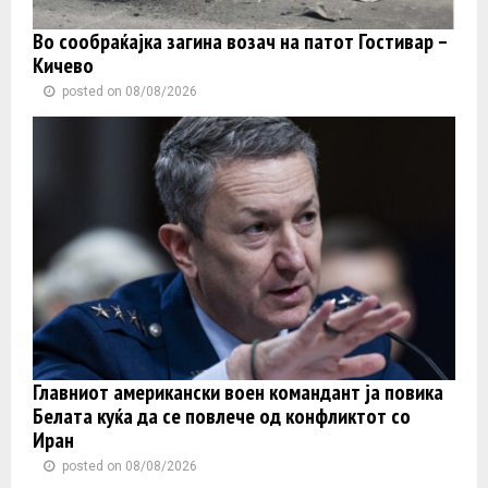
Во сообраќајка загина возач на патот Гостивар –
Кичево
posted on 08/08/2026
Главниот американски воен командант ја повика
Белата куќа да се повлече од конфликтот со
Иран
posted on 08/08/2026