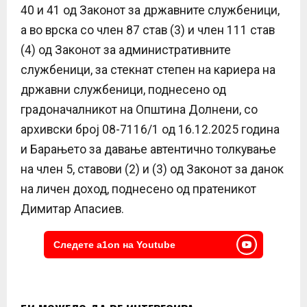
40 и 41 од Законот за државните службеници,
а во врска со член 87 став (3) и член 111 став
(4) од Законот за административните
службеници, за стекнат степен на кариера на
државни службеници, поднесено од
градоначалникот на Општина Долнени, со
архивски број 08-7116/1 од 16.12.2025 година
и Барањето за давање автентично толкување
на член 5, ставови (2) и (3) од Законот за данок
на личен доход, поднесено од пратеникот
Димитар Апасиев.
Следете a1on на Youtube