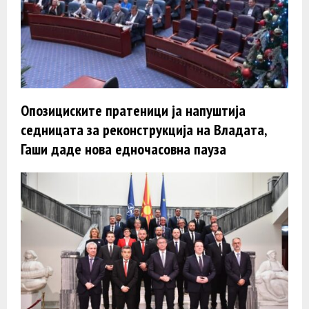
Опозициските пратеници ја напуштија
седницата за реконструкција на Владата,
Гаши даде нова едночасовна пауза