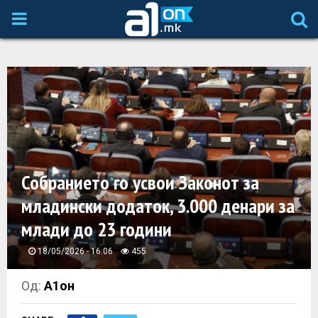
P
R
I
M
A
Собранието го усвои Законот за
младински додаток, 3.000 денари за
R
млади до 23 години
Y
18/05/2026 - 16:06
455
M
Од:
А1он