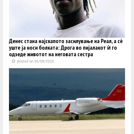
Денес стана најскапото засилување на Реал, а сè
уште ја носи болката: Дрога во пијалакот ѝ го
одзеде животот на неговата сестра
posted on 06/08/2026