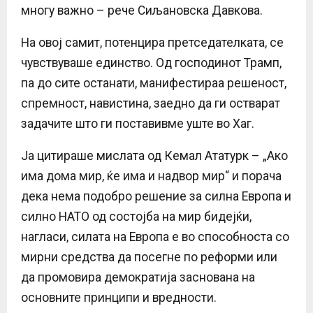
многу важно – рече Сиљановска Давкова.
На овој самит, потенцира претседателката, се
чувствуваше единство. Од господинот Трамп,
па до сите останати, манифестираа решеност,
спремност, навистина, заедно да ги остварат
задачите што ги поставивме уште во Хаг.
Ја цитираше мислата од Кемал Ататурк – „Ако
има дома мир, ќе има и надвор мир“ и порача
дека нема подобро решение за силна Европа и
силно НАТО од состојба на мир бидејќи,
нагласи, силата на Европа е во способноста со
мирни средства да посегне по реформи или
да промовира демократија заснована на
основните принципи и вредности.