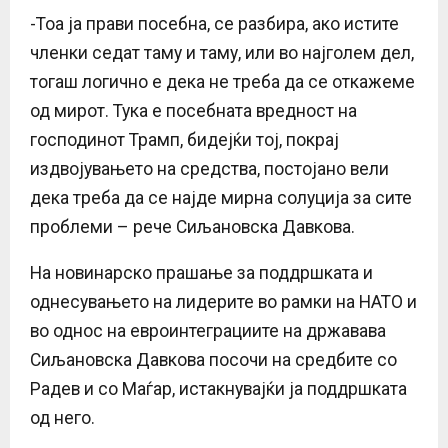
-Тоа ја прави посебна, се разбира, ако истите
членки седат таму и таму, или во најголем дел,
тогаш логично е дека не треба да се откажеме
од мирот. Тука е посебната вредност на
господинот Трамп, бидејќи тој, покрај
издвојувањето на средства, постојано вели
дека треба да се најде мирна солуција за сите
проблеми – рече Сиљановска Давкова.
На новинарско прашање за поддршката и
однесувањето на лидерите во рамки на НАТО и
во однос на евроинтеграциите на државава
Сиљановска Давкова посочи на средбите со
Радев и со Маѓар, истакнувајќи ја поддршката
од него.