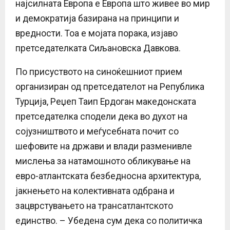
најсилната Европа е Европа што живее во мир
и демократија базирана на принципи и
вредности. Тоа е мојата порака, изјаво
претседателката Сиљановска Давкова.
По присуството на синоќешниот прием
организиран од претседателот на Република
Турција, Реџеп Таип Ердоган македонската
претседателка сподели дека во духот на
сојузништвото и меѓусебната почит со
шефовите на држави и влади разменивле
мислења за натамошното обликување на
евро-атлантската безбедносна архитектура,
јакнењето на колективната одбрана и
зацврстувањето на трансатлантското
единство. – Убедена сум дека со политичка