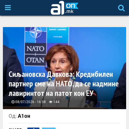
P
R
I
M
A
Сиљановска Давкова: Кредибилен
партнер сме на НАТО, да се надмине
R
лавиринтот на патот кон ЕУ
Y
08/07/2026 - 16:58
144
M
Од:
А1он