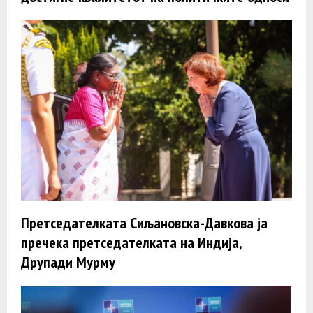
Претседателката Сиљановска-Давкова ја
пречека претседателката на Индија,
Друпади Мурму