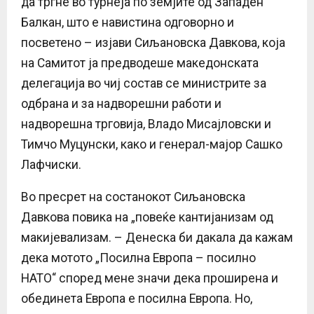
да тргне во турнеја по земјите од Западен
Балкан, што е навистина одговорно и
посветено – изјави Сиљановска Давкова, која
на Самитот ја предводеше македонската
делегација во чиј состав се министрите за
одбрана и за надворешни работи и
надворешна трговија, Владо Мисајловски и
Тимчо Муцунски, како и генерал-мајор Сашко
Лафчиски.
Во пресрет на состанокот Сиљановска
Давкова повика на „повеќе кантијанизам од
макијевализам. – Денеска би дакала да кажам
дека мотото „Посилна Европа – посилно
НАТО“ според мене значи дека проширена и
обединета Европа е посилна Европа. Но,