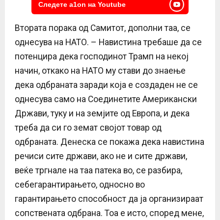
Следете a1on на Youtube
Втората порака од Самитот, дополни таа, се
однесува на НАТО. – Навистина требаше да се
потенцира дека господинот Трамп на некој
начин, откако на НАТО му стави до знаење
дека одбраната заради која е создаден не се
однесува само на Соединетите Американски
Држави, туку и на земјите од Европа, и дека
треба да си го земат својот товар од
одбраната. Денеска се покажа дека навистина
речиси сите држави, ако не и сите држави,
веќе тргнале на таа патека во, се разбира,
себегарантирањето, односно во
гарантирањето способност да ја организираат
сопствената одбрана. Тоа е исто, според мене,