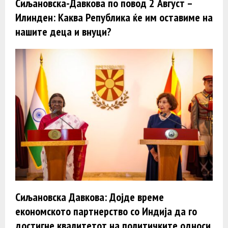
Сиљановска-Давкова по повод 2 Август –
Илинден: Каква Република ќе им оставиме на
нашите деца и внуци?
Сиљановска Давкова: Дојде време
економското партнерство со Индија да го
достигне квалитетот на политичките односи