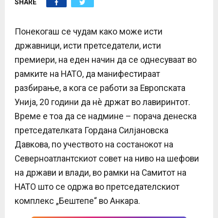
SHARE
E
N
Понекогаш се чудам како може исти
државници, исти претседатели, исти
U
премиери, на еден начин да се однесуваат во
рамките на НАТО, да манифестираат
разбирање, а кога се работи за Европската
Унија, 20 години да нè држат во лавиринтот.
Време е тоа да се надмине – порача денеска
претседателката Гордана Силјановска
Давкова, по учеството на состанокот на
Северноатлантскиот совет на ниво на шефови
на држави и влади, во рамки на Самитот на
НАТО што се одржа во претседателскиот
комплекс „Бештепе“ во Анкара.