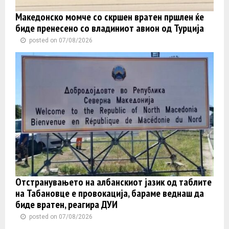
Македонско момче со скршен вратен пршлен ќе
биде пренесено со владиниот авион од Турција
posted on 07/08/2026
Отстранувањето на албанскиот јазик од таблите
на Табановце е провокација, бараме веднаш да
биде вратен, реагира ДУИ
posted on 07/08/2026