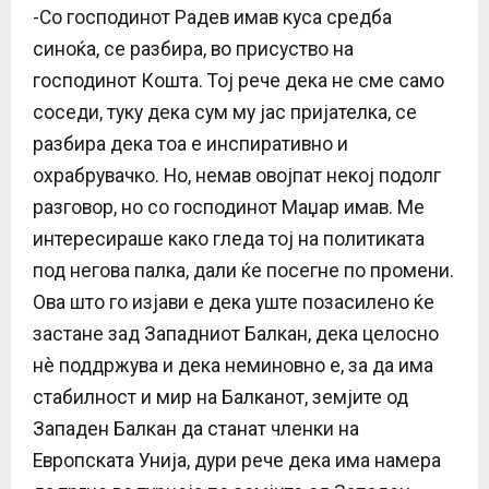
-Со господинот Радев имав куса средба
синоќа, се разбира, во присуство на
господинот Кошта. Тој рече дека не сме само
соседи, туку дека сум му јас пријателка, се
разбира дека тоа е инспиративно и
охрабрувачко. Но, немав овојпат некој подолг
разговор, но со господинот Маџар имав. Ме
интересираше како гледа тој на политиката
под негова палка, дали ќе посегне по промени.
Ова што го изјави е дека уште позасилено ќе
застане зад Западниот Балкан, дека целосно
нè поддржува и дека неминовно е, за да има
стабилност и мир на Балканот, земјите од
Западен Балкан да станат членки на
Европската Унија, дури рече дека има намера