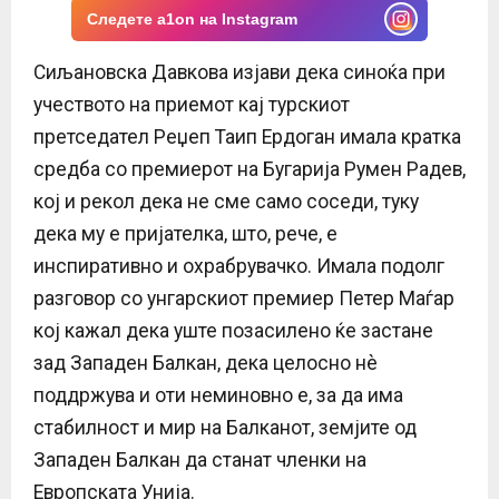
Следете a1on на Instagram
Сиљановска Давкова изјави дека синоќа при
учеството на приемот кај турскиот
претседател Реџеп Таип Ердоган имала кратка
средба со премиерот на Бугарија Румен Радев,
кој и рекол дека не сме само соседи, туку
дека му е пријателка, што, рече, е
инспиративно и охрабрувачко. Имала подолг
разговор со унгарскиот премиер Петер Маѓар
кој кажал дека уште позасилено ќе застане
зад Западен Балкан, дека целосно нè
поддржува и оти неминовно е, за да има
стабилност и мир на Балканот, земјите од
Западен Балкан да станат членки на
Европската Унија.