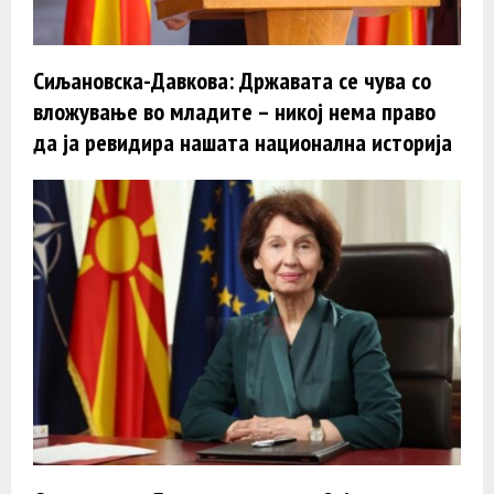
Сиљановска-Давкова: Државата се чува со
вложување во младите – никој нема право
да ја ревидира нашата национална историја