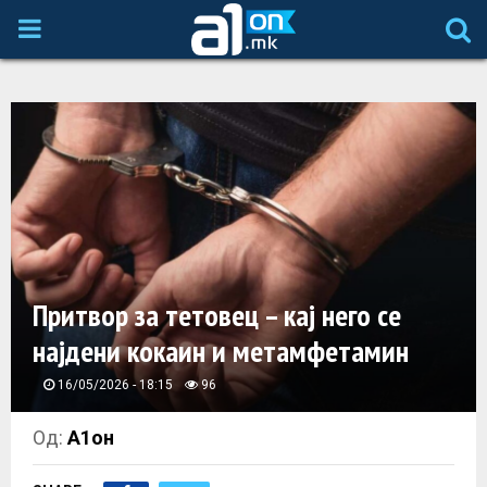
P
R
I
M
A
Притвор за тетовец – кај него се
R
најдени кокаин и метамфетамин
Y
16/05/2026 - 18:15
96
M
Од:
А1он