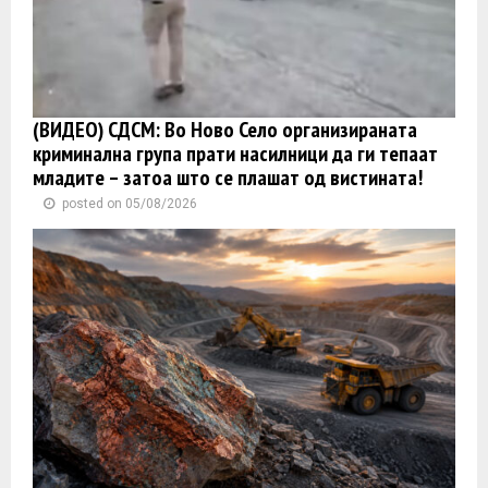
(ВИДЕО) СДСМ: Во Ново Село организираната
криминална група прати насилници да ги тепаат
младите – затоа што се плашат од вистината!
posted on 05/08/2026