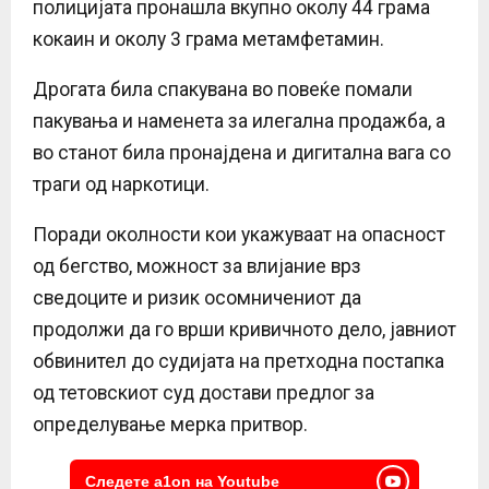
полицијата пронашла вкупно околу 44 грама
кокаин и околу 3 грама метамфетамин.
Дрогата била спакувана во повеќе помали
пакувања и наменета за илегална продажба, а
во станот била пронајдена и дигитална вага со
траги од наркотици.
Поради околности кои укажуваат на опасност
од бегство, можност за влијание врз
сведоците и ризик осомничениот да
продолжи да го врши кривичното дело, јавниот
обвинител до судијата на претходна постапка
од тетовскиот суд достави предлог за
определување мерка притвор.
Следете a1on на Youtube