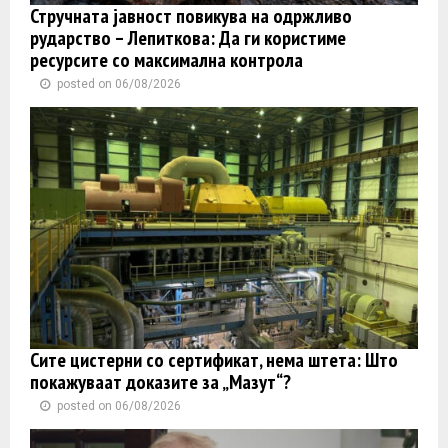
Стручната јавност повикува на одржливо
рударство – Лепиткова: Да ги користиме
ресурсите со максимална контрола
posted on 06/08/2026
Сите цистерни со сертификат, нема штета: Што
покажуваат доказите за „Мазут“?
posted on 06/08/2026