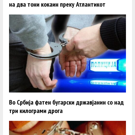
на два тони кокаин преку Атлантикот
Во Србија фатен бугарски државјанин со над
три килограми дрога