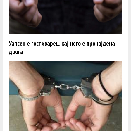
Уапсен е гостиварец, кај него е пронајдена
дрога