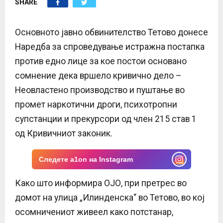
SHARE
E
N
Основното јавно обвинителство Тетово донесе
Наредба за спроведување истражна постапка
U
против едно лице за кое постои основано
сомнение дека вршело кривично дело –
Неовластено производство и пуштање во
промет наркотични дроги, психотропни
супстанции и прекурсори од член 215 став 1
од Кривичниот законик.
Следете a1on на Instagram
Како што информира ОЈО, при претрес во
домот на улица „Илинденска“ во Тетово, во кој
осомничениот живеел како потстанар,