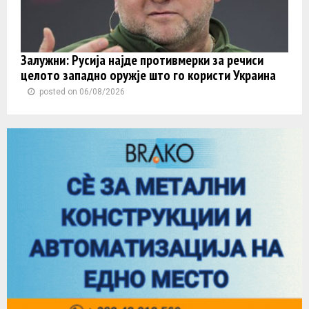
Залужни: Русија најде противмерки за речиси
целото западно оружје што го користи Украина
posted on 06/08/2026