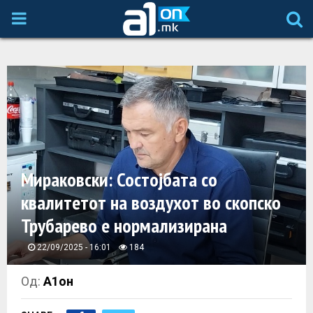
P
R
I
M
A
Мираковски: Состојбата со
квалитетот на воздухот во скопско
R
Трубарево e нормализирана
Y
22/09/2025 - 16:01
184
M
Од:
А1он