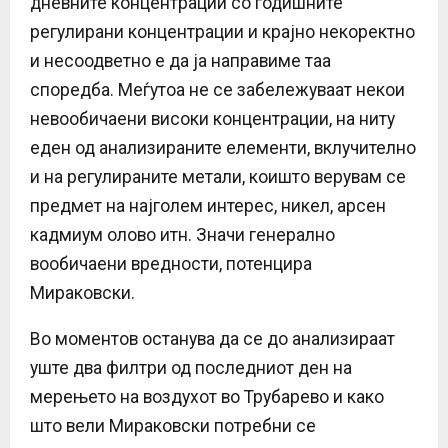
дневните концентрации со годишните
регулирани концентрации и крајно некоректно
и несоодветно е да ја направиме таа
споредба. Меѓутоа не се забележуваат некои
невообичаени високи концентрации, на ниту
еден од анализираните елементи, вклучително
и на регулираните метали, коишто верувам се
предмет на најголем интерес, никел, арсен
кадмиум олово итн. Значи генерално
вообичаени вредности, потенцира
Мираковски.
Во моментов останува да се до анализираат
уште два филтри од последниот ден на
мерењето на воздухот во Трубарево и како
што вели Мираковски потребни се