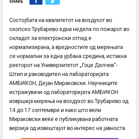
SHARE
E
N
Состојбата на квалитетот на воздухот во
скопско Трубарево една недела по пожарот во
U
складот за електронски отпад е
нормализирана, а вредностите од мерењата
се нормални за една урбана средина, истакна
ректорот на Универзитетот „Гоце Делчев“-
Штип и раководител на лабораторијата
АМБИКОН, Дејан Мираковски. Научниците
истражувачи од лабораторијата АМБИКОН
извршија мерења на воздухот во Трубарево од
14 до 17 септември и како што вели
Мираковски веќе е публикувана работната
верзија од извештајот во интерес на јавноста.