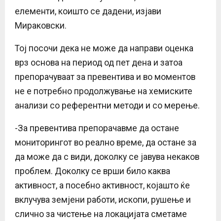
елементи, коишто се дадени, изјави
Мираковски.
Тој посочи дека не може да направи оценка
врз основа на период од пет дена и затоа
препорачуваат за превентива и во моментов
не е потребно продолжување на хемиските
анализи со референтни методи и со мерење.
-За превентива препорачавме да остане
мониторингот во реално време, да остане за
да може да с види, доколку се јавува некаков
проблем. Доколку се врши било каква
активност, а посебно активност, којашто ќе
вклучува земјени работи, ископи, рушење и
слично за чистење на локацијата сметаме