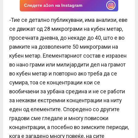
Следете a1on на Instagram
-Тие се детално публикувани, има анализи, еве
се движат од 28 микрограми на кубен метар,
просечната дневна, до некаде до 40, што е во
рамките на дозволените 50 микрограми на
кубен метар. Елементарниот состав е изразен
во нано грами или милијардити дел на грамот
во кубен метар и повторно ако треба да се
сумира, тоа се концентрации кои се
вообичаени за урбана средина и не се работи
за некакви екстремни концентрации на ниту
еден од елементите. Споредено со другите
градови сме гледале и многу повисоки
концентрации, а посебно во зимските периоди,
кога е загадено многу повеќе, на сите