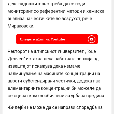
дека задолжително треба да се води
мониторинг со референтни методи и хемиска
анализа на честичките во воздухот, рече
Мираковски.
Следете a1on на Youtube
Ректорот на штипскиот Универзитет „Гоце
Делчев“ истакна дека работната верзија од
извештајот покажува дека немаме
надминување на масините концентрации на
цврсти субстендирани честички, додека пак
елементарните концентрации би можеле да
се оценат како вообичаени за урбана средина.
-Бидејќи не може да се направи споредба на