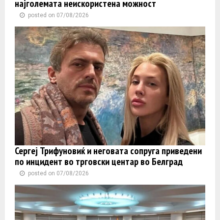
најголемата неискористена можност
posted on 07/08/2026
Сергеј Трифуновиќ и неговата сопруга приведени
по инцидент во трговски центар во Белград
posted on 07/08/2026