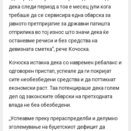
дека следи период а тоа е месец јули кога
требаше да се сервисира една обврска за
јавното претпријатие за државни патишта
отприлика во тој износ што значи дека ќе
останевме речиси и без средства на
девизната смeтка“, рече Кочоска.
Кочоска истакна дека со навремен ребаланс и
одговорен пристап, успеале да ги покријат
сите необезбедени средства и да поттикнат
економски раст. Таа потенцираше дека голем
дел од законските обврски на претходната
влада не беа обезбедени.
,,Успеавме преку прераспределби и делумно
зголемување на буџетскиот дефицит да