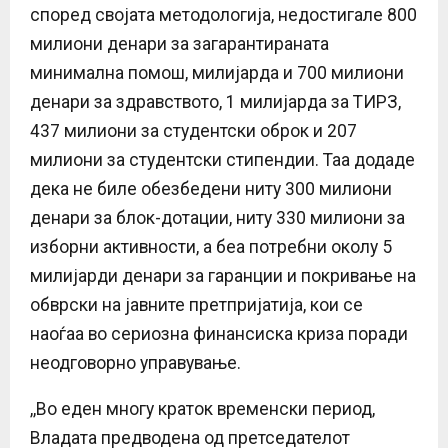
според својата методологија, недостигале 800
милиони денари за загарантираната
минимална помош, милијарда и 700 милиони
денари за здравството, 1 милијарда за ТИРЗ,
437 милиони за студентски оброк и 207
милиони за студентски стипендии. Таа додаде
дека не биле обезбедени ниту 300 милиони
денари за блок-дотации, ниту 330 милиони за
изборни активности, а беа потребни околу 5
милијарди денари за гаранции и покривање на
обврски на јавните претпријатија, кои се
наоѓаа во сериозна финансиска криза поради
неодговорно управување.
,,Во еден многу краток временски период,
Владата предводена од претседателот