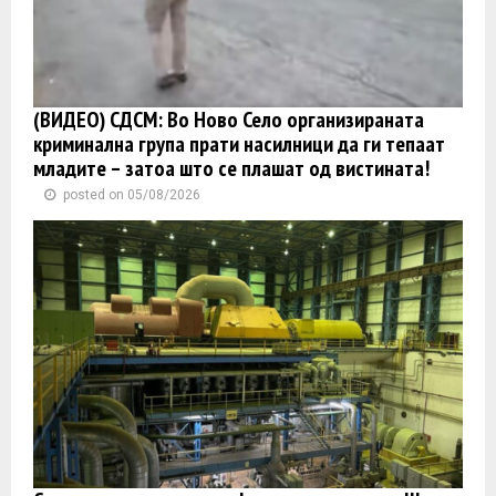
(ВИДЕО) СДСМ: Во Ново Село организираната
криминална група прати насилници да ги тепаат
младите – затоа што се плашат од вистината!
posted on 05/08/2026