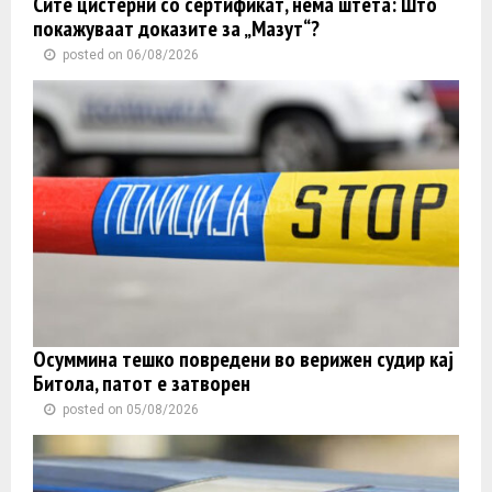
Сите цистерни со сертификат, нема штета: Што
покажуваат доказите за „Мазут“?
posted on 06/08/2026
Осуммина тешко повредени во верижен судир кај
Битола, патот е затворен
posted on 05/08/2026