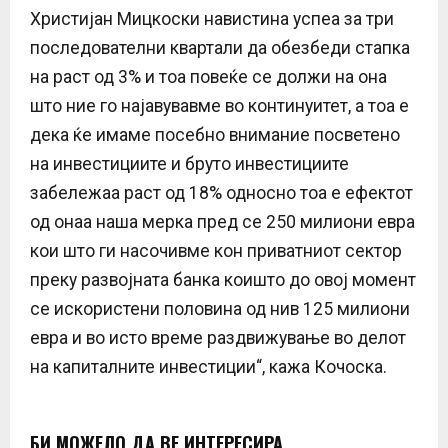
Христијан Мицкоски навистина успеа за три
последователни квартали да обезбеди стапка
на раст од 3% и тоа повеќе се должи на она
што ние го најавувавме во континуитет, а тоа е
дека ќе имаме посебно внимание посветено
на инвестициите и бруто инвестициите
забележаа раст од 18% односно тоа е ефектот
од онаа наша мерка пред се 250 милиони евра
кои што ги насочивме кон приватниот сектор
преку развојната банка коишто до овој момент
се искористени половина од нив 125 милиони
евра и во исто време раздвижување во делот
на капиталните инвестиции“, кажа Кочоска.
БИ МОЖЕЛО ДА ВЕ ИНТЕРЕСИРА