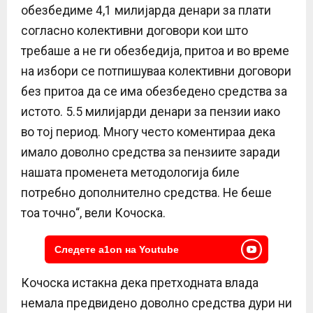
обезбедиме 4,1 милијарда денари за плати
согласно колективни договори кои што
требаше а не ги обезбедија, притоа и во време
на избори се потпишуваа колективни договори
без притоа да се има обезбедено средства за
истото. 5.5 милијарди денари за пензии иако
во тој период. Многу често коментираа дека
имало доволно средства за пензиите заради
нашата променета методологија биле
потребно дополнително средства. Не беше
тоа точно“, вели Кочоска.
Следете a1on на Youtube
Кочоска истакна дека претходната влада
немала предвидено доволно средства дури ни