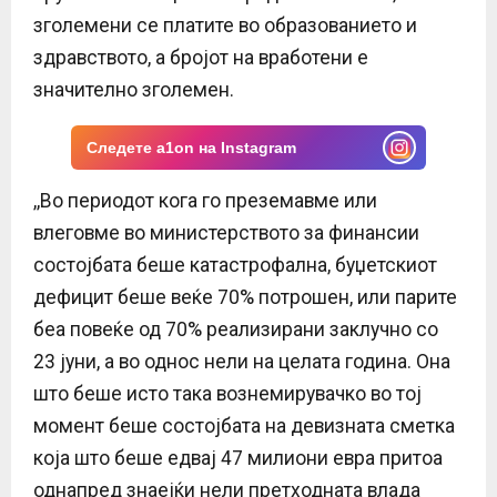
зголемени се платите во образованието и
здравството, а бројот на вработени е
значително зголемен.
Следете a1on на Instagram
,,Во периодот кога го преземавме или
влеговме во министерството за финансии
состојбата беше катастрофална, буџетскиот
дефицит беше веќе 70% потрошен, или парите
беа повеќе од 70% реализирани заклучно со
23 јуни, а во однос нели на целата година. Она
што беше исто така вознемирувачко во тој
момент беше состојбата на девизната сметка
која што беше едвај 47 милиони евра притоа
однапред знаејќи нели претходната влада