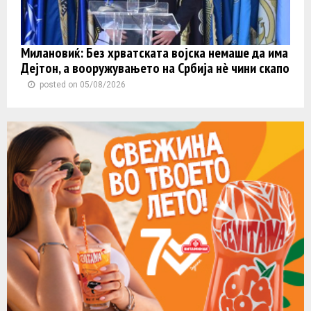
Милановиќ: Без хрватската војска немаше да има
Дејтон, а вооружувањето на Србија нè чини скапо
posted on 05/08/2026