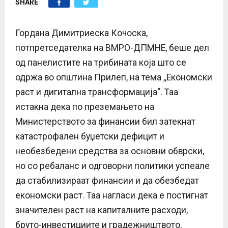
SHARE
E
N
Гордана Димитриеска Кочоска,
потпретседателка на ВМРО-ДПМНЕ, беше дел
U
од панелистите на трибината која што се
одржа во општина Прилеп, на тема ,,Економски
раст и дигитална трансформација“. Таа
истакна дека по преземањето на
Министерството за финансии бил затекнат
катастрофален буџетски дефицит и
необезбедени средства за основни обврски,
но со ребаланс и одговорни политики успеале
да стабилизираат финансии и да обезбедат
економски раст. Таа нагласи дека е постигнат
значителен раст на капиталните расходи,
бруто-инвестициите и градежништвото,