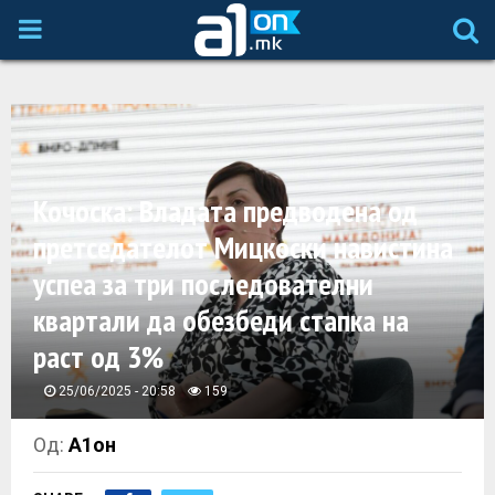
P
R
I
Кочоска: Владата предводена од
M
претседателот Мицкоски навистина
A
успеа за три последователни
квартали да обезбеди стапка на
R
раст од 3%
Y
25/06/2025 - 20:58
159
M
Од:
А1он