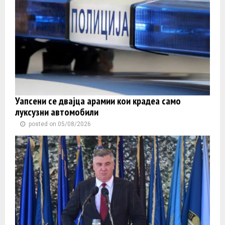
Уапсени се двајца арамии кои крадеа само
луксузни автомобили
posted on 05/08/2026