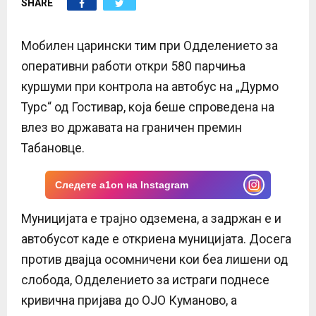
SHARE
E
N
Мобилен царински тим при Одделението за
оперативни работи откри 580 парчиња
U
куршуми при контрола на автобус на „Дурмо
Турс“ од Гостивар, која беше спроведена на
влез во државата на граничен премин
Табановце.
Следете a1on на Instagram
Муницијата е трајно одземена, а задржан е и
автобусот каде е откриена муницијата. Досега
против двајца осомничени кои беа лишени од
слобода, Одделението за истраги поднесе
кривична пријава до ОЈО Куманово, а