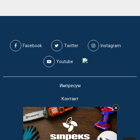
Facebook
Twitter
Instagram
Youtube
Импресум
Контакт
Маркетинг
Услови за користење
@2019 - A1on. Сите права задржани.