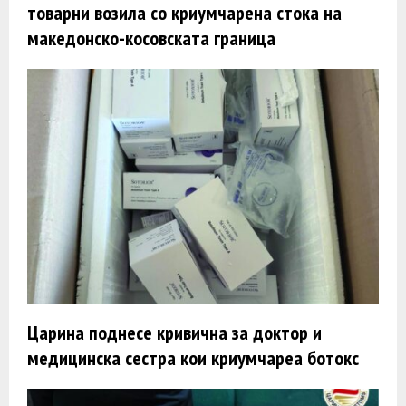
товарни возила со криумчарена стока на
македонско-косовската граница
Царина поднесе кривична за доктор и
медицинска сестра кои криумчареа ботокс