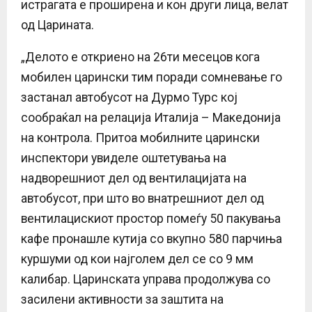
истрагата е проширена и кон други лица, велат
од Царината.
„Делото е откриено на 26ти месецов кога
мобилен царински тим поради сомневање го
застанал автобусот на Дурмо Турс кој
сообраќал на релација Италија – Македонија
на контрола. Притоа мобилните царински
инспектори увиделе оштетувања на
надворешниот дел од вентилацијата на
автобусот, при што во внатрешниот дел од
вентилацискиот простор помеѓу 50 пакувања
кафе пронашле кутија со вкупно 580 парчиња
куршуми од кои најголем дел се со 9 мм
калибар. Царинската управа продолжува со
засилени активности за заштита на