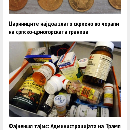
Цариниците најдоа злато скриено во чорапи
на српско-црногорската граница
Фајненшл тајмс: Администрацијата на Трамп