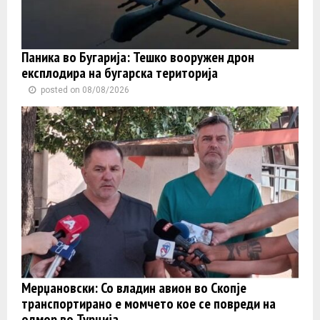
Паника во Бугарија: Тешко вооружен дрон
експлодира на бугарска територија
posted on 08/08/2026
Мерџановски: Со владин авион во Скопје
транспортиранo e момчето кое се повреди на
одмор во Турција