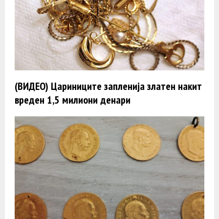
(ВИДЕО) Цариниците запленија златен накит
вреден 1,5 милиони денари