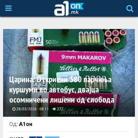
P
R
I
M
A
Царина: Oткриени 580 парчиња
куршуми во автобус, двајца
R
осомничени лишени од слобода
Y
28/03/2026 - 08:11
277
M
Од:
А1он