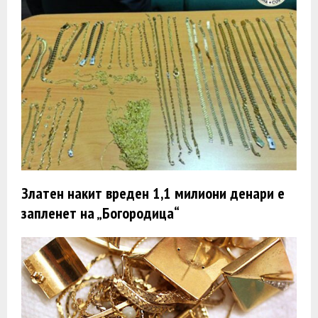
Златен накит вреден 1,1 милиони денари е
запленет на „Богородица“