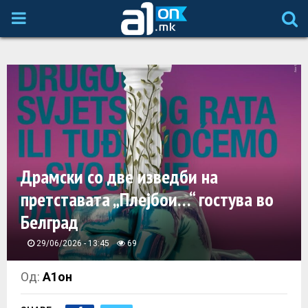
P
R
I
M
A
Драмски со две изведби на
претставата „Плејбои…“ гостува во
R
Белград
Y
29/06/2026 - 13:45
69
M
Од:
А1он