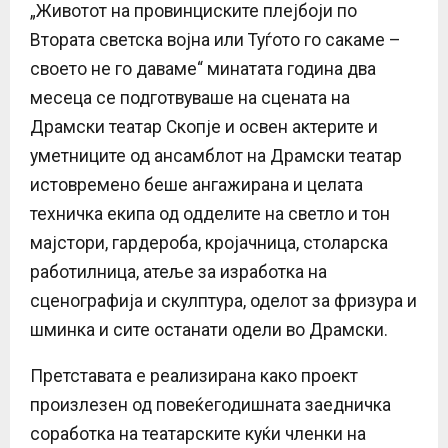
„Животот на провинциските плејбоји по
Втората светска војна или Туѓото го сакаме –
своето не го даваме“ минатата година два
месеца се подготвуваше на сцената на
Драмски театар Скопје и освен актерите и
уметниците од ансамблот на Драмски театар
истовремено беше ангажирана и целата
техничка екипа од одделите на светло и тон
мајстори, гардероба, кројачница, столарска
работилница, атеље за изработка на
сценографија и скулптура, оделот за фризура и
шминка и сите останати одели во Драмски.
Претставата е реализирана како проект
произлезен од повеќегодишната заедничка
соработка на театарските куќи членки на