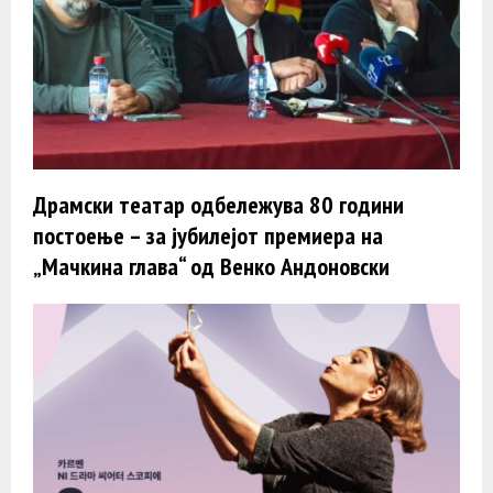
Драмски театар одбележува 80 години
постоење – за јубилејот премиера на
„Мачкина глава“ од Венко Андоновски