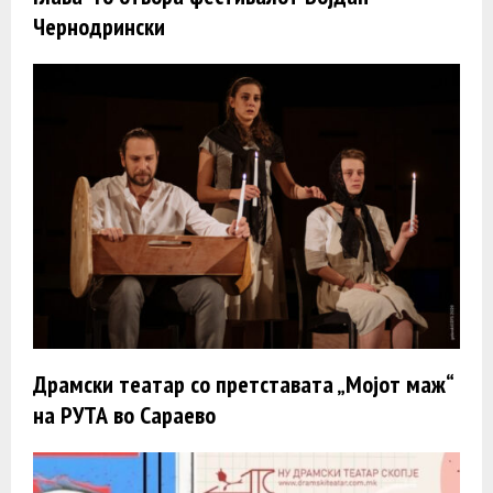
Чернодрински
Драмски театар со претставата „Мојот маж“
на РУТА во Сараево