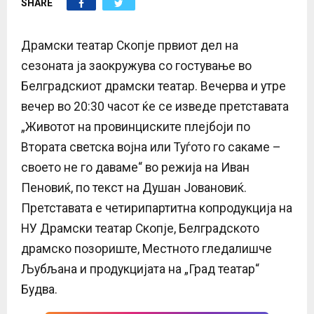
SHARE
E
N
Драмски театар Скопје првиот дел на
сезоната ја заокружува со гостување во
U
Белградскиот драмски театар. Вечерва и утре
вечер во 20:30 часот ќе се изведе претставата
„Животот на провинциските плејбоји по
Втората светска војна или Туѓото го сакаме –
своето не го даваме“ во режија на Иван
Пеновиќ, по текст на Душан Јовановиќ.
Претставата е четирипартитна копродукција на
НУ Драмски театар Скопје, Белградското
драмско позориште, Местното гледалишче
Љубљана и продукцијата на „Град театар“
Будва.