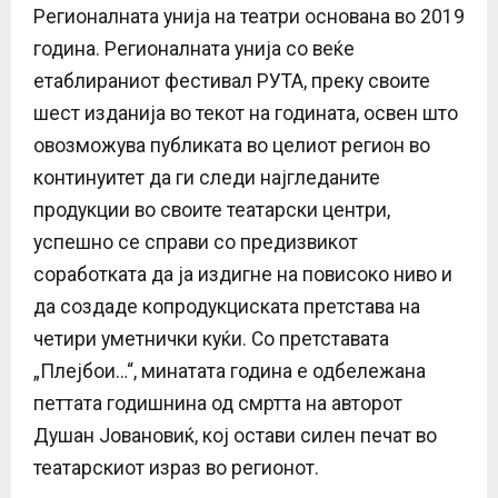
Регионалната унија на театри основана во 2019
година. Регионалната унија со веќе
етаблираниот фестивал РУТА, преку своите
шест изданија во текот на годината, освен што
овозможува публиката во целиот регион во
континуитет да ги следи најгледаните
продукции во своите театарски центри,
успешно се справи со предизвикот
соработката да ја издигне на повисоко ниво и
да создаде копродукциската претстава на
четири уметнички куќи. Со претставата
„Плејбои…“, минатата година е одбележана
петтата годишнина од смртта на авторот
Душан Јовановиќ, кој остави силен печат во
театарскиот израз во регионот.