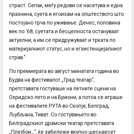
страст. Сепак, меѓу редови се насетува и една
празнина, суета и егоизам на општеството што
постојано трча по уживање. Денес, половина
век по ‘68, суетата и бесцелноста остануваат
актуелни, а им се придружуваат и трката по
материјалниот статус, но и егзистенцијалниот
страв.“
По премиерата во август минатата година во
Будва на фестивалот „Град театар“,
претставата гостуваше на летните сцени на
Охридско лето и на Бриони, а потоа се играше
на фестивалите РУТА во Скопје, Белград,
Љубљана, Тиват. Со гостувањето во
Белградскиот драмски театар претставата
„Плејбои…“, ќе забележи вкупно шеснаесет