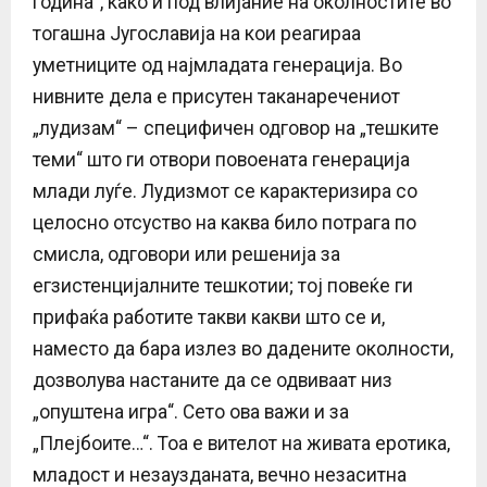
година“, како и под влијание на околностите во
тогашна Југославија на кои реагираа
уметниците од најмладата генерација. Во
нивните дела е присутен таканаречениот
„лудизам“ – специфичен одговор на „тешките
теми“ што ги отвори повоената генерација
млади луѓе. Лудизмот се карактеризира со
целосно отсуство на каква било потрага по
смисла, одговори или решенија за
егзистенцијалните тешкотии; тој повеќе ги
прифаќа работите такви какви што се и,
наместо да бара излез во дадените околности,
дозволува настаните да се одвиваат низ
„опуштена игра“. Сето ова важи и за
„Плејбоите…“. Тоа е вителот на живата еротика,
младост и незаузданата, вечно незаситна