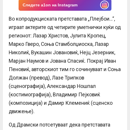
Следете a1on на Instagram
Во копродукциската претставата „Плејбои…“,
играат актерите од четирите уметнички куќи од
регионот: Лазар Христов, Јулита Кропец,
Марко Гверо, Соња Стамболџиоска, Лазар
Николиќ, Вукашин Јовановиќ, Нејц Језерник,
Марјан Наумов и Јована Спасиќ. Покрај Иван
Пеновиќ, авторскиот тим го сочинуваат и Соња
Должан (превод), Лазе Трипков
(сценографија), Александар Ношпал
(костимографија), Владимир Пејковиќ
(композиција) и Дамир Клемениќ (сценско
движење).
Од Драмски потсетуваат дека претставата