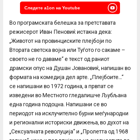
Следете a1on на Youtube
Во програмската белешка за претставата
режисерот Иван Пеновиќ истакна дека:
„Животот на провинциските плејбоји по
Втората светска војна или Туѓото го сакаме –
своето не го даваме“ е текст од раниот
драмски опус на Душан Јовановиќ, напишан во
формата на комедија дел арте. „Плејбоите…“
се напишани во 1972 година, а првпат се
изведени во Местното гледалишче Љубљана
една година подоцна. Напишани се во
периодот на исклучително бурни меѓународни
и регионални историски движења, во духот на
„Сексуалната револуција“ и „Пролетта од 1968