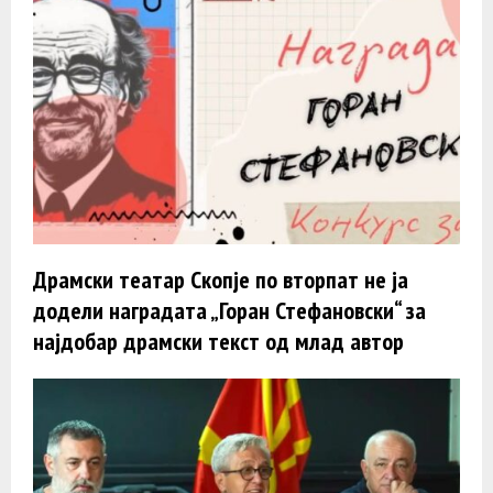
Драмски театар Скопје по вторпат не ја
додели наградата „Горан Стефановски“ за
најдобар драмски текст од млад автор