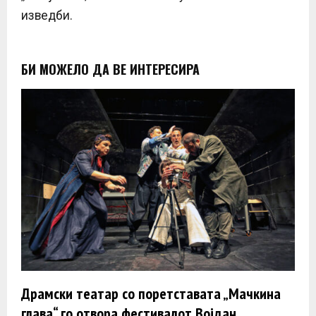
изведби.
БИ МОЖЕЛО ДА ВЕ ИНТЕРЕСИРА
Драмски театар со поретставата „Мачкина
глава“ го отвора фестивалот Војдан