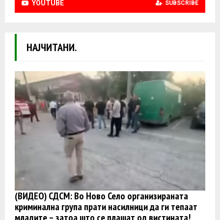
YOUTUBE
SUBSCRIBE
НАЈЧИТАНИ.
(ВИДЕО) СДСМ: Во Ново Село организираната
криминална група прати насилници да ги тепаат
младите – затоа што се плашат од вистината!