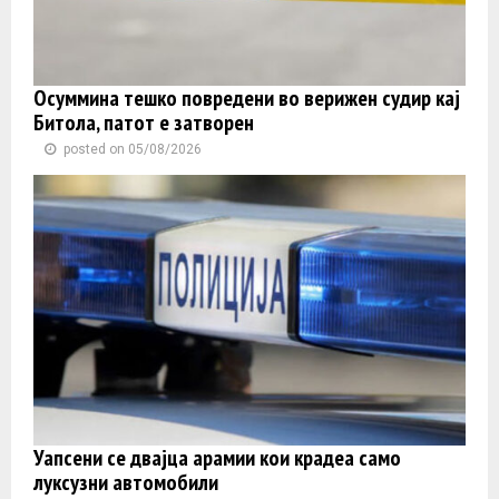
Осуммина тешко повредени во верижен судир кај
Битола, патот е затворен
posted on 05/08/2026
Уапсени се двајца арамии кои крадеа само
луксузни автомобили