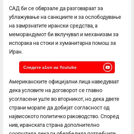
САД би се обврзале да разговараат за
ублажување на санкциите и за ослободување
на замрзнатите ирански средства, а
меморандумот би вклучувал и механизам за
испорака на стоки и хуманитарна помош за
Иран.
Следете a1on на Youtube
Американските официјални лица наведуваат
дека условите на договорот се главно
усогласени уште во вторникот, но дека двете
страни морале да добијат согласност од
највисокото политичко раководство. Според
нив, иранската страна дополнително
соопштила дека ги обезбедила потребните