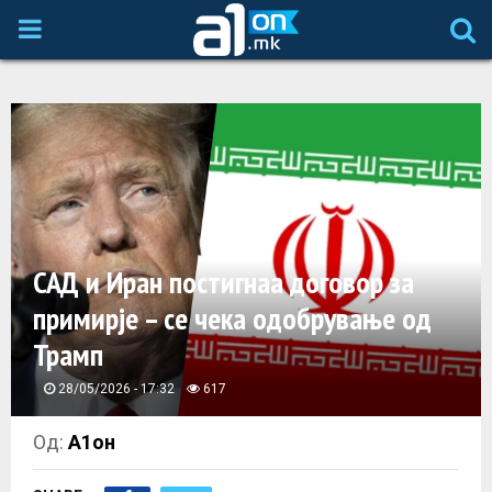
P
R
I
M
A
САД и Иран постигнаа договор за
примирје – се чека одобрување од
R
Трамп
Y
28/05/2026 - 17:32
617
M
Од:
А1он