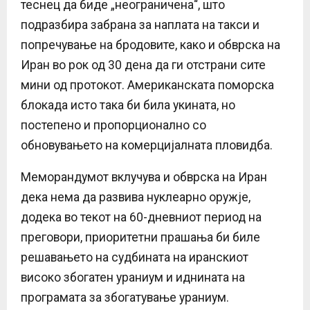
теснец да биде „неограничена“, што
подразбира забрана за наплата на такси и
попречување на бродовите, како и обврска на
Иран во рок од 30 дена да ги отстрани сите
мини од протокот. Американската поморска
блокада исто така би била укината, но
постепено и пропорционално со
обновувањето на комерцијалната пловидба.
Меморандумот вклучува и обврска на Иран
дека нема да развива нуклеарно оружје,
додека во текот на 60-дневниот период на
преговори, приоритетни прашања би биле
решавањето на судбината на иранскиот
високо збогатен ураниум и иднината на
програмата за збогатување ураниум.