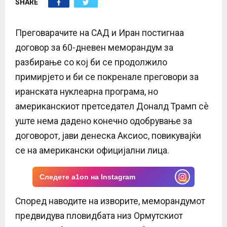
SHARE
E
N
Преговарачите на САД и Иран постигнаа
договор за 60-дневен меморандум за
U
разбирање со кој би се продолжило
примирјето и би се покренале преговори за
иранската нуклеарна програма, но
американскиот претседател Доналд Трамп сè
уште нема дадено конечно одобрување за
договорот, јави денеска Аксиос, повикувајќи
се на американски официјални лица.
Следете a1on на Instagram
Според наводите на изворите, меморандумот
предвидува пловидбата низ Ормутскиот