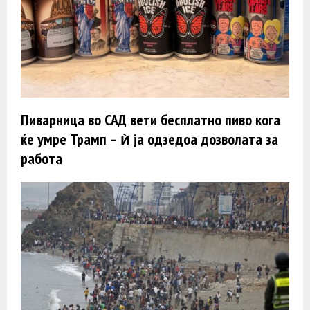
Пиварница во САД вети бесплатно пиво кога
ќе умре Трамп – ѝ ја одзедоа дозволата за
работа