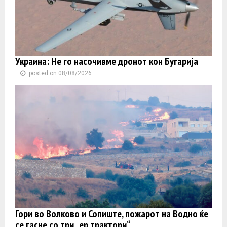
Украина: Не го насочивме дронот кон Бугарија
posted on 08/08/2026
Гори во Волково и Сопиште, пожарот на Водно ќе
се гасне со три „ер трактори“