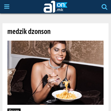
P
R
medzik dzonson
I
M
A
R
Y
M
Магазин