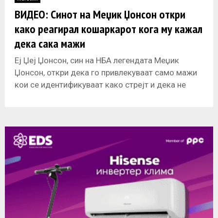
E
ВИДЕО: Синот на Меџик Џонсон откри
како реагирал кошаркарот кога му кажал
N
дека сака мажи
U
Еј Џеј Џонсон, син на НБА легендата Меџик
Џонсон, откри дека го привлекуваат само мажи
кои се идентификуваат како стрејт и дека не
излегува со