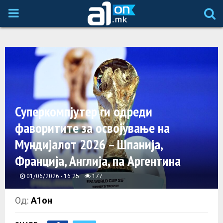
P
R
I
M
Суперкомпјутер ги одреди
A
фаворитите за освојување на
Мундијалот 2026 – Шпанија,
R
Франција, Англија, па Аргентина
Y
01/06/2026 - 16:25
177
M
Од:
А1он