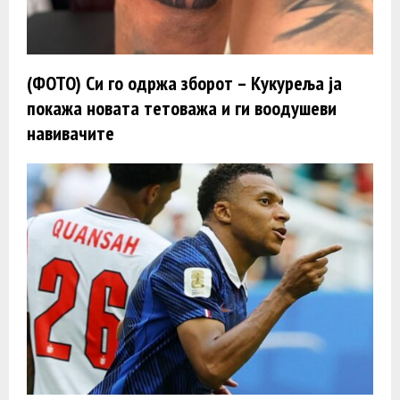
(ФОТО) Си го одржа зборот – Кукуреља ја
покажа новата тетоважа и ги воодушеви
навивачите