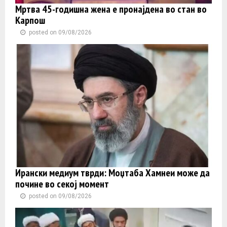
Мртва 45-годишна жена е пронајдена во стан во
Карпош
posted on 09/08/2026
Ирански медиум тврди: Моџтаба Хамнеи може да
почине во секој момент
posted on 09/08/2026