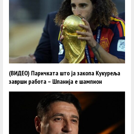
(ВИДЕО) Паричката што ја закопа Кукуреља
заврши работа – Шпанија е шампион