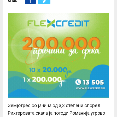
SHARE
E
N
U
Земјотрес со јачина од 3,3 степени според
Рихтеровата скала ја погоди Романија утрово