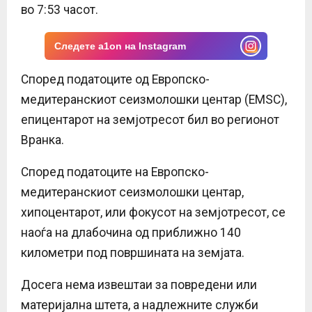
во 7:53 часот.
Следете a1on на Instagram
Според податоците од Европско-
медитеранскиот сеизмолошки центар (EMSC),
епицентарот на земјотресот бил во регионот
Вранка.
Според податоците на Европско-
медитеранскиот сеизмолошки центар,
хипоцентарот, или фокусот на земјотресот, се
наоѓа на длабочина од приближно 140
километри под површината на земјата.
Досега нема извештаи за повредени или
материјална штета, а надлежните служби