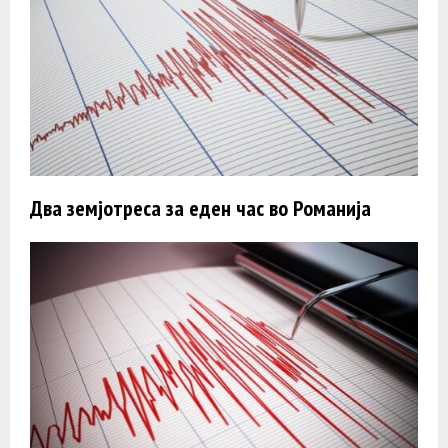
Два земјотреса за еден час во Романија