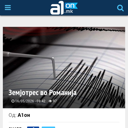
P
R
I
M
A
R
Земјотрес во Романија
Y
16/05/2026 - 08:42
97
M
Од:
А1он