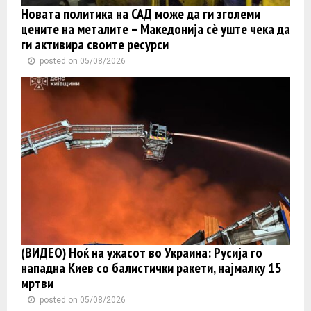
Новата политика на САД може да ги зголеми
цените на металите – Македонија сè уште чека да
ги активира своите ресурси
posted on 05/08/2026
(ВИДЕО) Ноќ на ужасот во Украина: Русија го
нападна Киев со балистички ракети, најмалку 15
мртви
posted on 05/08/2026