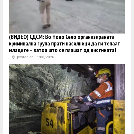
(ВИДЕО) СДСМ: Во Ново Село организираната
криминална група прати насилници да ги тепаат
младите – затоа што се плашат од вистината!
posted on 05/08/2026