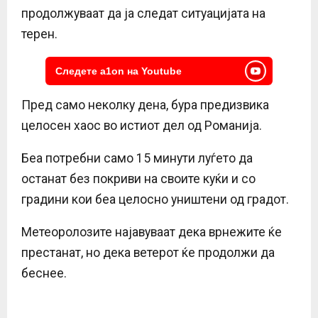
продолжуваат да ја следат ситуацијата на
терен.
Следете a1on на Youtube
Пред само неколку дена, бура предизвика
целосен хаос во истиот дел од Романија.
Беа потребни само 15 минути луѓето да
останат без покриви на своите куќи и со
градини кои беа целосно уништени од градот.
Метеоролозите најавуваат дека врнежите ќе
престанат, но дека ветерот ќе продолжи да
беснее.