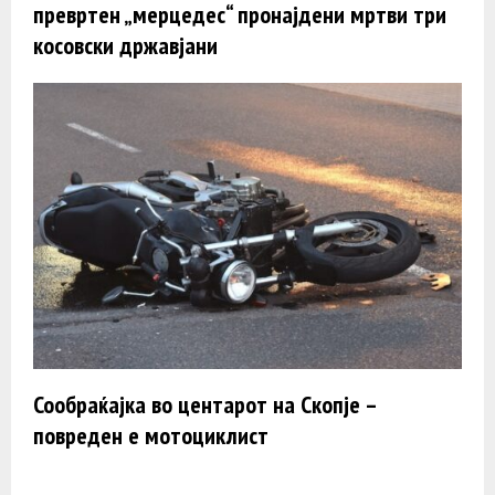
превртен „мерцедес“ пронајдени мртви три
косовски државјани
Сообраќајка во центарот на Скопје –
повреден е мотоциклист