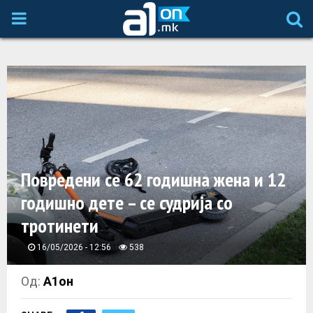
P
R
I
M
A
Повредени се 62 годишна жена и 12
годишно дете – се судрија со
R
тротинети
Y
16/05/2026 - 12:56
538
M
Од:
А1он