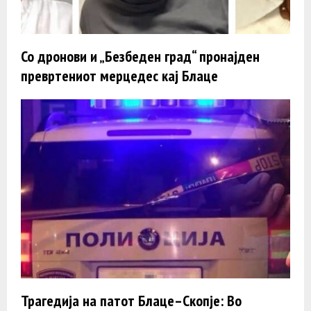
Со дронови и „Безбеден град“ пронајден
превртениот мерцедес кај Блаце
Трагедија на патот Блаце–Скопје: Во