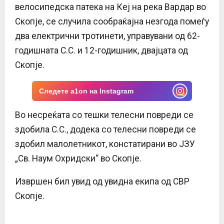
велосипедска патека на Кеј на река Вардар во
Скопје, се случила сообраќајна незгода помеѓу
два електрични тротинети, управувани од 62-
годишната С.С. и 12-годишник, двајцата од
Скопје.
Следете a1on на Instagram
Во несреќата со тешки телесни повреди се
здобила С.С., додека со телесни повреди се
здобил малолетникот, констатирани во ЈЗУ
„Св. Наум Охридски“ во Скопје.
Извршен бил увид од увидна екипа од СВР
Скопје.