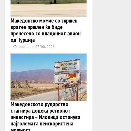
Македонско момче со скршен
вратен пршлен ќе биде
пренесено со владиниот авион
од Турција
posted on 07/08/2026
Македонското рударство
стагнира додека регионот
инвестира – Иловица останува
најголемата неискористена
можност