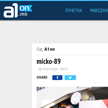
ПОЧЕТНА
МАКЕДОН
Од:
А1он
micko-89
10/07/2020 - 08:32
SHARE