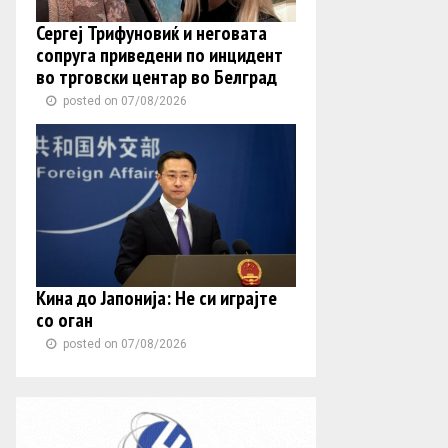
Сергеј Трифуновиќ и неговата
сопруга приведени по инцидент
во трговски центар во Белград
posted on 07/08/2026
Кина до Јапонија: Не си играјте
со оган
posted on 07/08/2026