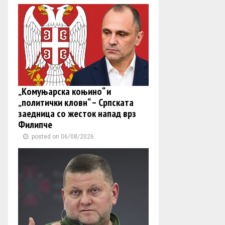
„Комуњарска коњино“ и
„политички кловн“ – Српската
заедница со жесток напад врз
Филипче
posted on 06/08/2026