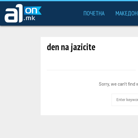
ПОЧЕТНА
МАКЕДОН
den na jazicite
Sorry, we can’t find 
S
e
a
r
c
h
f