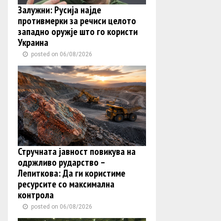
Залужни: Русија најде
противмерки за речиси целото
западно оружје што го користи
Украина
posted on 06/08/2026
Стручната јавност повикува на
одржливо рударство –
Лепиткова: Да ги користиме
ресурсите со максимална
контрола
posted on 06/08/2026