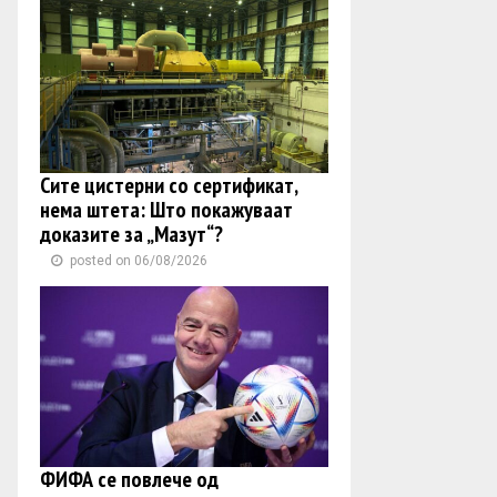
Сите цистерни со сертификат,
нема штета: Што покажуваат
доказите за „Мазут“?
posted on 06/08/2026
ФИФА се повлече од