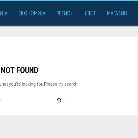
ИЈА
ЕКОНОМИЈА
РЕГИОН
СВЕТ
МАГАЗИН
NOT FOUND
what you’re looking for. Please try search.
S
E
A